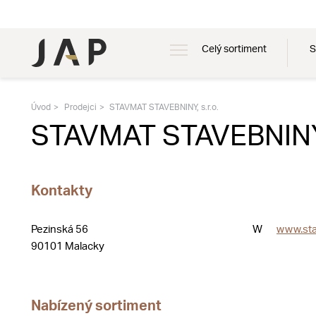
Celý sortiment
S
Úvod
Prodejci
STAVMAT STAVEBNINY, s.r.o.
STAVMAT STAVEBNINY, 
Kontakty
Pezinská 56
W
www.sta
90101 Malacky
Nabízený sortiment