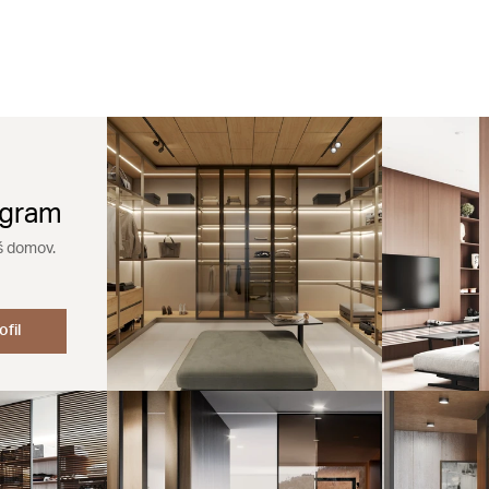
agram
š domov.
ofil