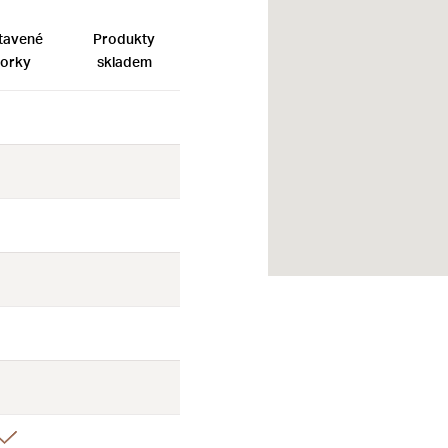
tavené
Produkty
orky
skladem
Ne
Ne
Ne
Ne
Ne
Ne
Ne
Ne
Ne
Ne
Ne
Ne
Ano