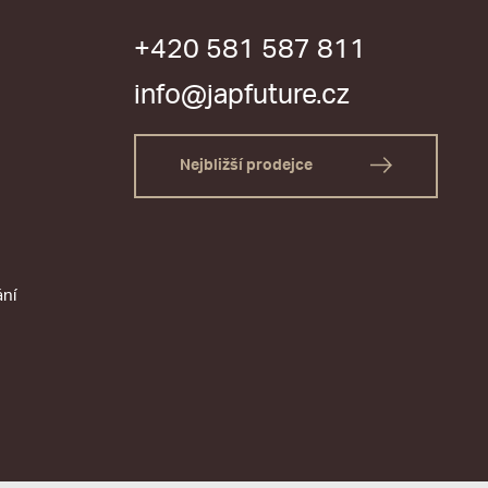
+420 581 587 811
info@japfuture.cz
Nejbližší prodejce
ání