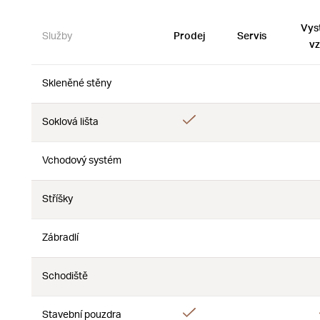
Vys
Služby
Prodej
Servis
vz
Skleněné stěny
Ne
Ne
Ano
Soklová lišta
Ne
Vchodový systém
Ne
Ne
Stříšky
Ne
Ne
Zábradlí
Ne
Ne
Schodiště
Ne
Ne
Ano
Stavební pouzdra