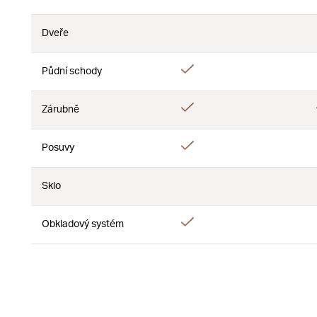
Ne
Dveře
Ne
Ne
Ano
Půdní schody
Ne
Ano
Zárubně
Ne
Ano
Posuvy
Ne
Sklo
Ne
Ne
Ano
Obkladový systém
Ne