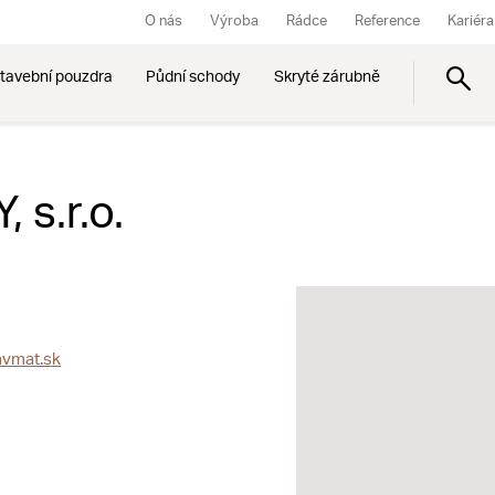
O nás
Výroba
Rádce
Reference
Kariéra
tavební pouzdra
Půdní schody
Skryté zárubně
s.r.o.
vmat.sk