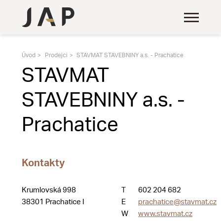
Úvod
Prodejci
STAVMAT STAVEBNINY a.s. - Prachatice
STAVMAT
STAVEBNINY a.s. -
Prachatice
Kontakty
Krumlovská 998
T
602 204 682
38301 Prachatice I
E
prachatice@stavmat.cz
W
www.stavmat.cz