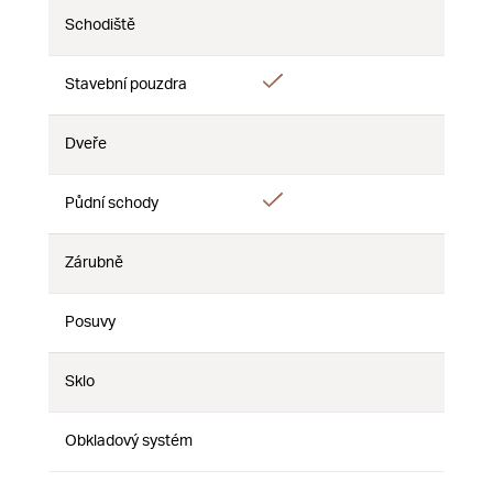
Schodiště
Ne
Ne
Ne
Ano
Stavební pouzdra
Ne
Ne
Dveře
Ne
Ne
Ne
Ano
Půdní schody
Ne
Ne
Zárubně
Ne
Ne
Ne
Posuvy
Ne
Ne
Ne
Sklo
Ne
Ne
Ne
Obkladový systém
Ne
Ne
Ne