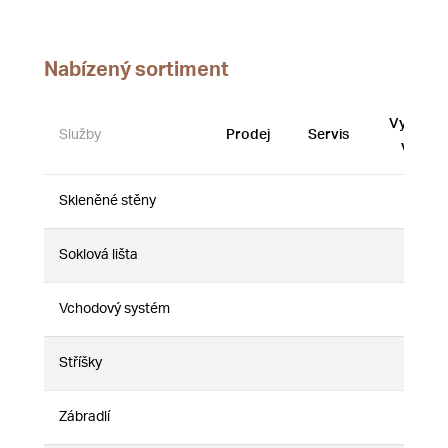
Nabízený sortiment
Vystave
Služby
Prodej
Servis
vzorky
Skleněné stěny
Ne
Ne
Ne
Soklová lišta
Ne
Ne
Ne
Vchodový systém
Ne
Ne
Ne
Stříšky
Ne
Ne
Ne
Zábradlí
Ne
Ne
Ne