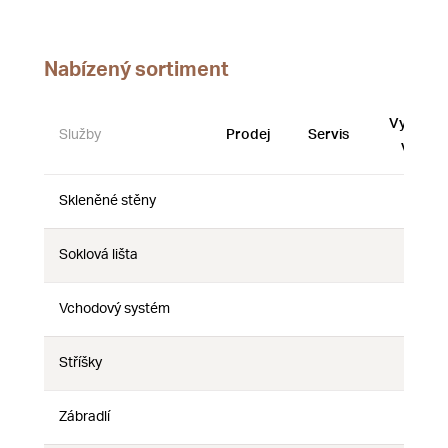
Nabízený sortiment
Vystave
Služby
Prodej
Servis
vzorky
Skleněné stěny
Ne
Ne
Ne
Soklová lišta
Ne
Ne
Ne
Vchodový systém
Ne
Ne
Ne
Stříšky
Ne
Ne
Ne
Zábradlí
Ne
Ne
Ne