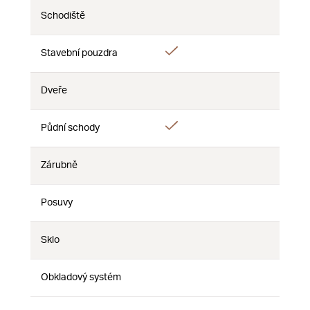
Schodiště
Ne
Ne
Ne
Ano
Stavební pouzdra
Ne
Ne
Dveře
Ne
Ne
Ne
Ano
Půdní schody
Ne
Ne
Zárubně
Ne
Ne
Ne
Posuvy
Ne
Ne
Ne
Sklo
Ne
Ne
Ne
Obkladový systém
Ne
Ne
Ne