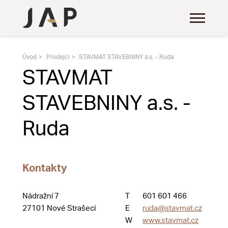
Úvod
Prodejci
STAVMAT STAVEBNINY a.s. - Ruda
STAVMAT
STAVEBNINY a.s. -
Ruda
Kontakty
Nádražní 7
T
601 601 466
27101 Nové Strašecí
E
ruda@stavmat.cz
W
www.stavmat.cz