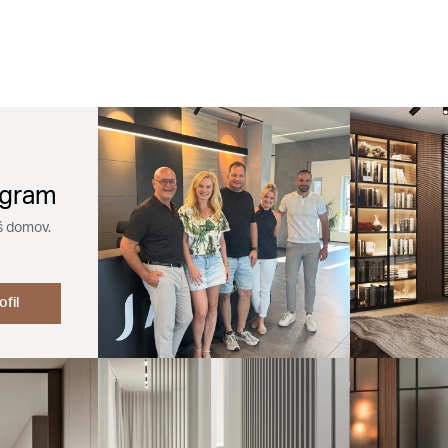
agram
š domov.
ofil