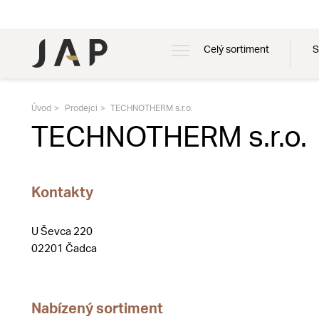
Celý sortiment
S
Úvod
Prodejci
TECHNOTHERM s.r.o.
TECHNOTHERM s.r.o.
Kontakty
U Ševca 220
02201 Čadca
Nabízený sortiment