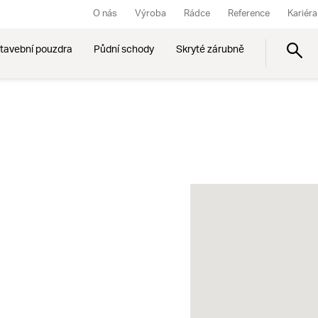
O nás
Výroba
Rádce
Reference
Kariéra
tavební pouzdra
Půdní schody
Skryté zárubně