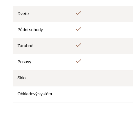
Ne
Ano
Dveře
Ne
Ano
Půdní schody
Ne
Ano
Zárubně
Ne
Ano
Posuvy
Ne
Sklo
Ne
Ne
Obkladový systém
Ne
Ne