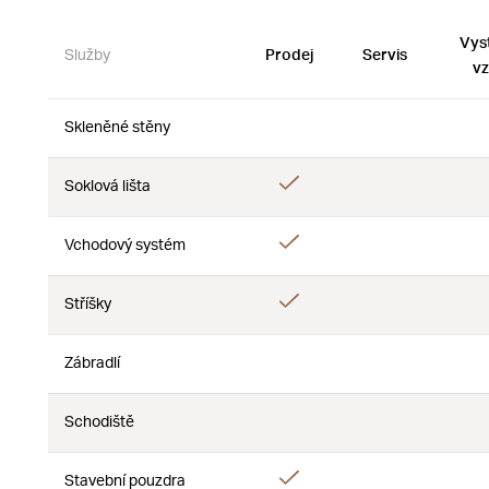
Vys
Služby
Prodej
Servis
vz
Skleněné stěny
Ne
Ne
Ano
Soklová lišta
Ne
Ano
Vchodový systém
Ne
Ano
Stříšky
Ne
Zábradlí
Ne
Ne
Schodiště
Ne
Ne
Ano
Stavební pouzdra