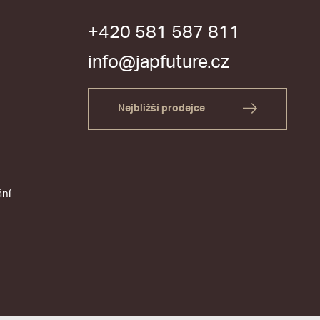
+420 581 587 811
info@japfuture.cz
Nejbližší prodejce
ání