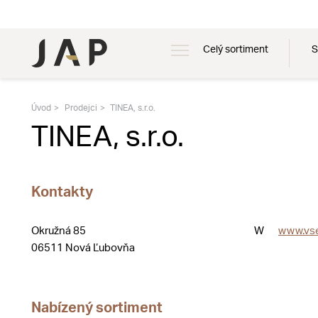
Celý sortiment
S
Úvod
Prodejci
TINEA, s.r.o.
TINEA, s.r.o.
Kontakty
Okružná 85
W
www.vs
06511 Nová Ľubovňa
Nabízený sortiment