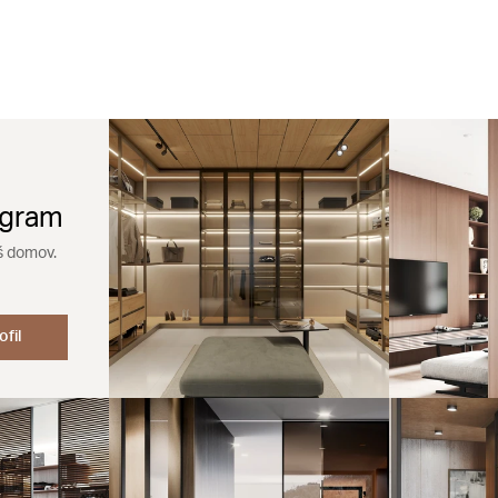
agram
š domov.
ofil