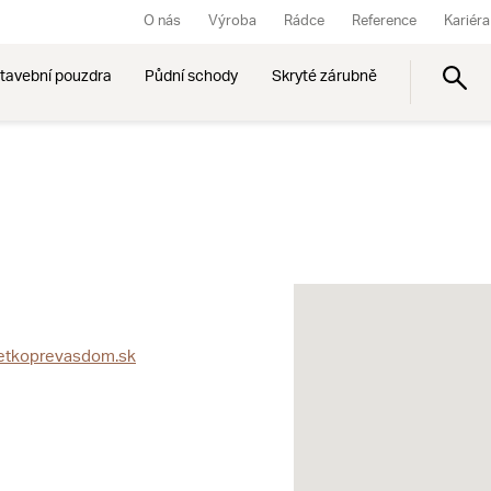
O nás
Výroba
Rádce
Reference
Kariéra
tavební pouzdra
Půdní schody
Skryté zárubně
etkoprevasdom.sk