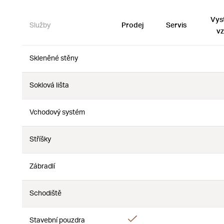
Vys
Služby
Prodej
Servis
vz
Skleněné stěny
Ne
Ne
Soklová lišta
Ne
Ne
Vchodový systém
Ne
Ne
Stříšky
Ne
Ne
Zábradlí
Ne
Ne
Schodiště
Ne
Ne
Ano
Stavební pouzdra