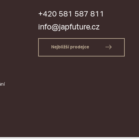
+420 581 587 811
info@japfuture.cz
Nejbližší prodejce
ání