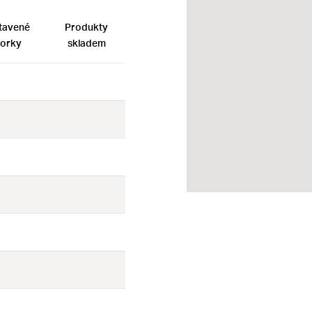
tavené
Produkty
orky
skladem
Ne
Ne
Ne
Ne
Ne
Ne
Ne
Ne
Ne
Ne
Ne
Ne