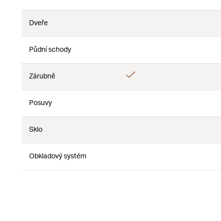
Ne
Dveře
Ne
Ne
Půdní schody
Ne
Ne
Ano
Zárubně
Ne
Posuvy
Ne
Ne
Sklo
Ne
Ne
Obkladový systém
Ne
Ne