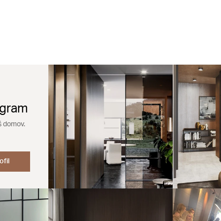
agram
š domov.
ofil