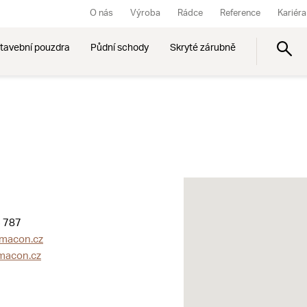
O nás
Výroba
Rádce
Reference
Kariéra
tavební pouzdra
Půdní schody
Skryté zárubně
 787
macon.cz
macon.cz