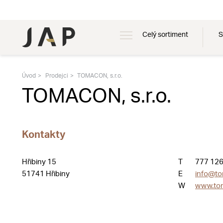
Celý sortiment
S
Úvod
Prodejci
TOMACON, s.r.o.
TOMACON, s.r.o.
Kontakty
Hřibiny 15
T
777 126
51741 Hřibiny
E
info@to
W
www.to