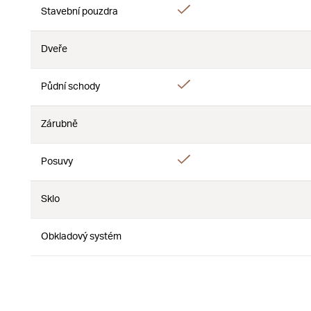
Ano
Stavební pouzdra
Ne
Dveře
Ne
Ne
Ano
Půdní schody
Ne
Zárubně
Ne
Ne
Ano
Posuvy
Ne
Sklo
Ne
Ne
Obkladový systém
Ne
Ne