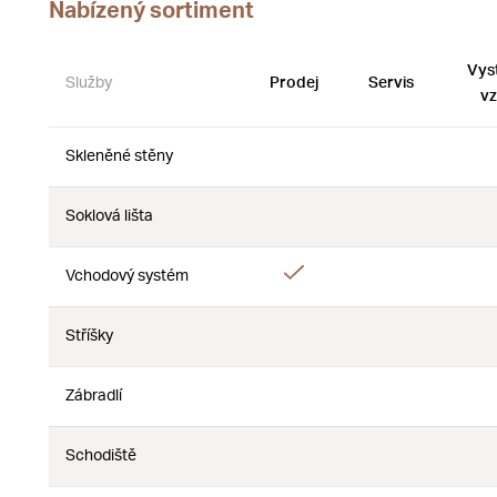
Nabízený sortiment
Vys
Služby
Prodej
Servis
vz
Skleněné stěny
Ne
Ne
Soklová lišta
Ne
Ne
Ano
Vchodový systém
Ne
Stříšky
Ne
Ne
Zábradlí
Ne
Ne
Schodiště
Ne
Ne