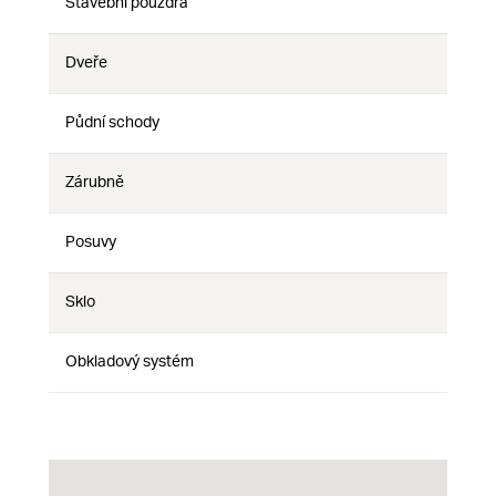
Stavební pouzdra
Ne
Ne
Ne
Dveře
Ne
Ne
Ne
Půdní schody
Ne
Ne
Ne
Zárubně
Ne
Ne
Ne
Posuvy
Ne
Ne
Ne
Sklo
Ne
Ne
Ne
Obkladový systém
Ne
Ne
Ne