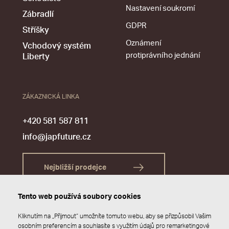
Nastavení soukromí
Zábradlí
GDPR
Stříšky
Oznámení
Vchodový systém
protiprávního jednání
Liberty
ZÁKAZNICKÁ LINKA
+420 581 587 811
info@japfuture.cz
Nejbližší prodejce
Tento web používá soubory cookies
Kliknutím na „Přijmout“ umožníte tomuto webu, aby se přizpůsobil Vašim
osobním preferencím a souhlasíte s využitím údajů pro remarketingové