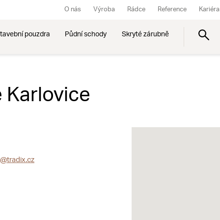
O nás
Výroba
Rádce
Reference
Kariéra
tavební pouzdra
Půdní schody
Skryté zárubně
é Karlovice
e@tradix.cz