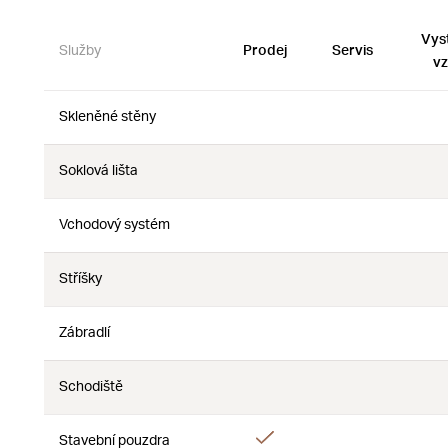
Vys
Služby
Prodej
Servis
vz
Skleněné stěny
Ne
Ne
Soklová lišta
Ne
Ne
Vchodový systém
Ne
Ne
Stříšky
Ne
Ne
Zábradlí
Ne
Ne
Schodiště
Ne
Ne
Ano
Stavební pouzdra