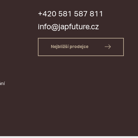
+420 581 587 811
info@japfuture.cz
Nejbližší prodejce
ání