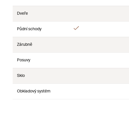
Ne
Dveře
Ne
Ne
Ano
Půdní schody
Ne
Zárubně
Ne
Ne
Posuvy
Ne
Ne
Sklo
Ne
Ne
Obkladový systém
Ne
Ne