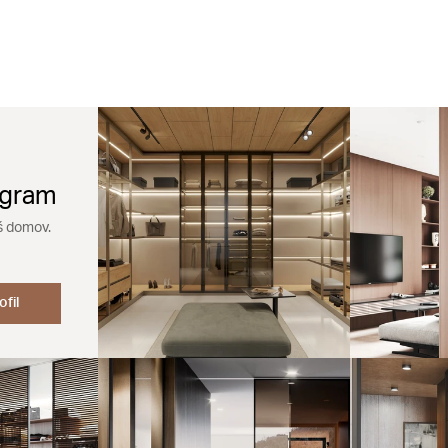
agram
š domov.
ofil