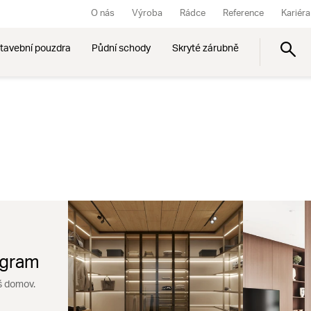
O nás
Výroba
Rádce
Reference
Kariéra
tavební pouzdra
Půdní schody
Skryté zárubně
agram
š domov.