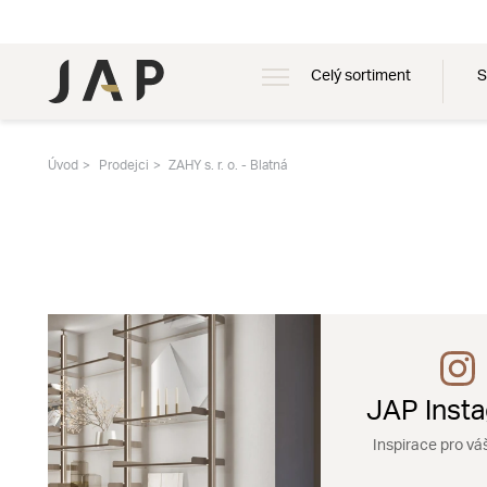
Celý sortiment
S
Úvod
Prodejci
ZAHY s. r. o. - Blatná
JAP Inst
Inspirace pro vá