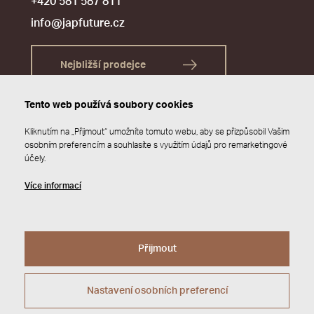
+420 581 587 811
info@japfuture.cz
Nejbližší prodejce
Tento web používá soubory cookies
Kliknutím na „Přijmout“ umožníte tomuto webu, aby se přizpůsobil Vašim
osobním preferencím a souhlasíte s využitím údajů pro remarketingové
účely.
Více informací
Přijmout
© 2026 JAP FUTURE s.r.o.
Zásady ochrany osobních údajů
Webdesign by
Studio 9
Nastavení osobních preferencí