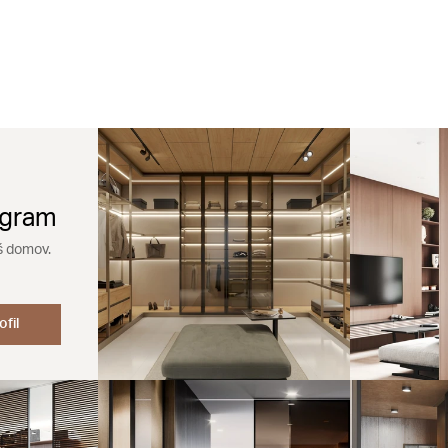
agram
š domov.
ofil