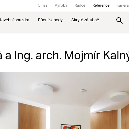
O nás
Výroba
Rádce
Reference
Kariéra
tavební pouzdra
Půdní schody
Skryté zárubně
á a Ing. arch. Mojmír Kaln