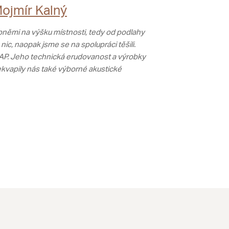
Mojmír Kalný
bněmi na výšku místnosti, tedy od podlahy
ic, naopak jsme se na spolupráci těšili.
AP. Jeho technická erudovanost a výrobky
ekvapily nás také výborné akustické