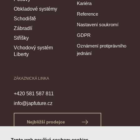
Kariéra
Obkladové systémy
Reference
Schodiště
Nastavení soukromí
Zábradlí
GDPR
Stříšky
Oznámení protiprávního
Vchodový systém
jednání
Liberty
ZÁKAZNICKÁ LINKA
+420 581 587 811
info@japfuture.cz
Nejbližší prodejce
Tento web používá soubory cookies