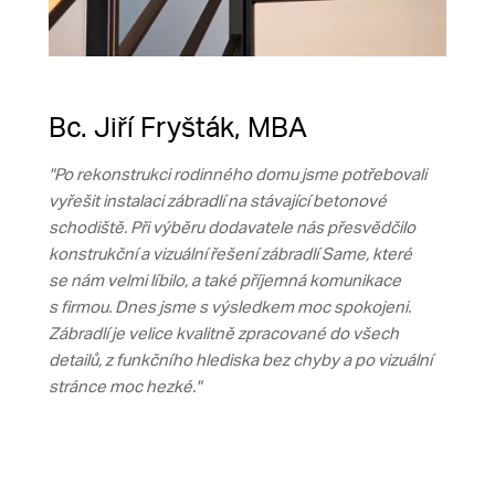
Bc. Jiří Fryšták, MBA
"Po rekonstrukci rodinného domu jsme potřebovali
vyřešit instalaci zábradlí na stávající betonové
schodiště. Při výběru dodavatele nás přesvědčilo
konstrukční a vizuální řešení zábradlí Same, které
se nám velmi líbilo, a také příjemná komunikace
s firmou. Dnes jsme s výsledkem moc spokojeni.
Zábradlí je velice kvalitně zpracované do všech
detailů, z funkčního hlediska bez chyby a po vizuální
stránce moc hezké."