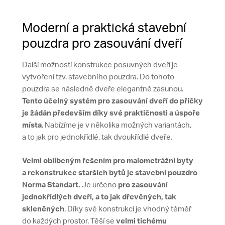
Moderní a praktická stavební
pouzdra pro zasouvání dveří
Další možností konstrukce posuvných dveří je
vytvoření tzv. stavebního pouzdra. Do tohoto
pouzdra se následně dveře elegantně zasunou.
Tento
účelný systém pro zasouvání dveří do příčky
je žádán především díky své praktičnosti a úspoře
místa
. Nabízíme je v několika možných variantách,
a to jak pro jednokřídlé, tak dvoukřídlé dveře.
Velmi oblíbeným řešením pro malometrážní byty
a rekonstrukce starších bytů je stavební pouzdro
Norma Standart.
Je určeno
pro zasouvání
jednokřídlých dveří, a to jak dřevěných, tak
skleněných
. Díky své konstrukci je vhodný téměř
do každých prostor. Těší se
velmi tichému