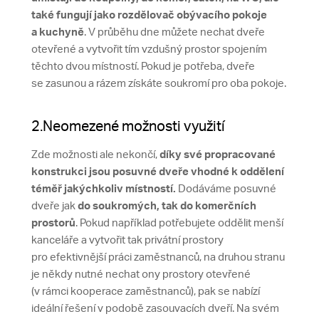
také fungují jako rozdělovač obývacího pokoje
a kuchyně
. V průběhu dne můžete nechat dveře
otevřené a vytvořit tím vzdušný prostor spojením
těchto dvou místností. Pokud je potřeba, dveře
se zasunou a rázem získáte soukromí pro oba pokoje.
2.Neomezené možnosti využití
Zde možnosti ale nekončí,
díky své propracované
konstrukci jsou posuvné dveře vhodné k oddělení
téměř jakýchkoliv místností.
Dodáváme posuvné
dveře jak
do soukromých, tak do komerčních
prostorů
. Pokud například potřebujete oddělit menší
kanceláře a vytvořit tak privátní prostory
pro efektivnější práci zaměstnanců, na druhou stranu
je někdy nutné nechat ony prostory otevřené
(v rámci kooperace zaměstnanců), pak se nabízí
ideální řešení v podobě zasouvacích dveří. Na svém