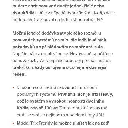
budete chtít posuvné dveře jednokřídlé nebo
dvoukřídlé
a dále v případě dvoukřídlých dveří, zda je
budete chtít zasouvat na jednu stranu či na dvě.
Možná je také dodávka atypického rozměru
posuvných systémů na míru dle individuálních
požadavků a s přihlédnutím na možnosti skla.
Napište nám a domluvíme se! Nezávazně spočítáme
cenu zakázky. Ani atypické prostory pro nás nejsou
překážkou.
Vždy usilujeme o co nejefektivnější
řešení.
V našem sortimentu nabízíme 5 možností
posuvných systémů.
Prvním z nich je Trix Heavy,
což je systém s vysokou nosností dveřního
křídla, a to až 100 kg
. Tento robustní posuv má
ambice stát se nejlepším modelem firmy JAP.
Model Trix Trendy je možné umístit
jak na zeď