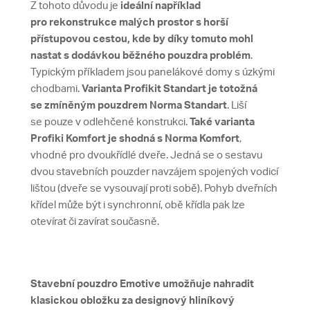
Z tohoto důvodu je
ideální například
pro rekonstrukce malých prostor s horší
přístupovou cestou, kde by díky tomuto mohl
nastat s dodávkou běžného pouzdra problém
.
Typickým příkladem jsou panelákové domy s úzkými
chodbami.
Varianta Profikit Standart je totožná
se zmíněným pouzdrem Norma Standart
. Liší
se pouze v odlehčené konstrukci.
Také varianta
Profiki Komfort je shodná s Norma Komfort
,
vhodné pro dvoukřídlé dveře. Jedná se o sestavu
dvou stavebních pouzder navzájem spojených vodicí
lištou (dveře se vysouvají proti sobě). Pohyb dveřních
křídel může být i synchronní, obě křídla pak lze
otevírat či zavírat současně.
Stavební pouzdro Emotive umožňuje nahradit
klasickou obložku za designový hliníkový