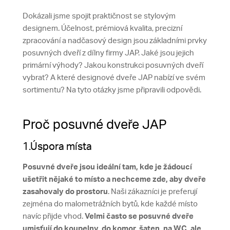
Dokázali jsme spojit praktičnost se stylovým
designem. Účelnost, prémiová kvalita, precizní
zpracování a nadčasový design jsou základními prvky
posuvných dveří z dílny firmy JAP. Jaké jsou jejich
primární výhody? Jakou konstrukci posuvných dveří
vybrat? A které designové dveře JAP nabízí ve svém
sortimentu? Na tyto otázky jsme připravili odpovědi.
Proč posuvné dveře JAP
1.Úspora místa
Posuvné dveře jsou ideální tam, kde je žádoucí
ušetřit nějaké to místo a nechceme zde, aby dveře
zasahovaly do prostoru
. Naši zákazníci je preferují
zejména do malometrážních bytů, kde každé místo
navíc přijde vhod.
Velmi často se posuvné dveře
umisťují do koupelny, do komor, šaten, na WC, ale