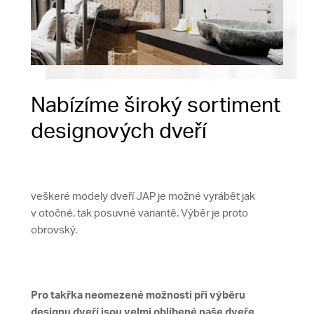
Nabízíme široký sortiment
designových dveří
veškeré modely dveří JAP je možné vyrábět jak
v otočné, tak posuvné variantě. Výběr je proto
obrovský.
Pro takřka neomezené možnosti při výběru
designu dveří jsou velmi oblíbené naše dveře