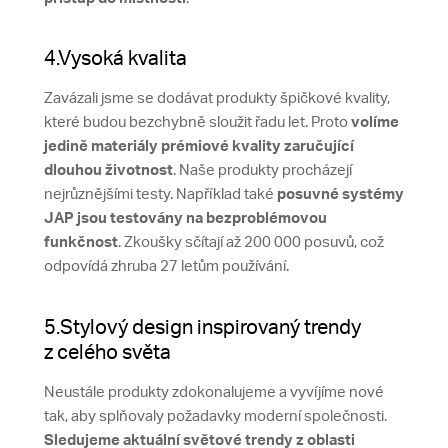
4.Vysoká kvalita
Zavázali jsme se dodávat produkty špičkové kvality,
které budou bezchybně sloužit řadu let. Proto
volíme
jedině materiály prémiové kvality zaručující
dlouhou životnost
. Naše produkty procházejí
nejrůznějšími testy. Například také
posuvné systémy
JAP jsou testovány na bezproblémovou
funkčnost
. Zkoušky sčítají až 200 000 posuvů, což
odpovídá zhruba 27 letům používání.
5.Stylový design inspirovaný trendy
z celého světa
Neustále produkty zdokonalujeme a vyvíjíme nové
tak, aby splňovaly požadavky moderní společnosti.
Sledujeme aktuální světové trendy z oblasti