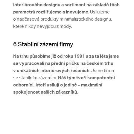
interiérového designu a sortiment na základě těch
parametrů rozšiřujeme a inovujeme
. Usilujeme
o nadčasové produkty minimalistického designu,
které nikdy nevyjdou z módy.
6.Stabilní zázemí firmy
Na trhu působíme již od roku 1991 a za ta léta jsme
se vypracovali na přední příčku na českém trhu
v unikátních interiérových řešeních
. Jsme firma
se stabilním zázemím.
Náš tým tvoří kompetentní
odborníci, kteří usilují o jediné – maximální
spokojenost našich zákazníků
.