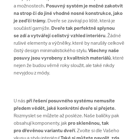
a možnostech
. Posuvný systém je možné zakotvit
na strop či
do jiné vhodné nosné konstrukce, jako
je zeď či trámy.
Dveře se zavírají po liště, která je
součástí garnýže.
Dveře tak perfektně splynou
se zdí a vytvářejí celistvý vzhled interiéru
. Žádné
rušivé elementy a výčnělky, které by narušily celkově
čistý design minimalistického stylu.
Všechny naše
posuvy jsou vyrobeny z kvalitních materiálů
, které
nejen že budou věrně roky sloužit, ale také nikdy
nevyjdou z módy.
U nás
při řešení posuvného systému nemusíte
předem vědět, jaké konkrétní dveře si přejete.
Rozmyslet se můžete až posléze. Naše balíčky pak
obsahují komponenty, jak
pro skleněnou, tak
pro dřevěnou variantu dveří
. Zvolte si dle Vašeho
vkusu a stylu interiéru!
Také si můžete navolit, zda