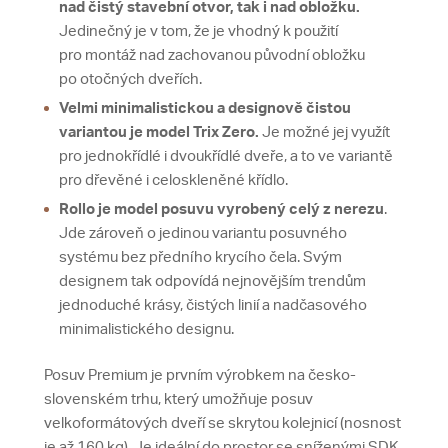
nad čistý stavební otvor, tak i nad obložku.
Jedinečný je v tom, že je vhodný k použití
pro montáž nad zachovanou původní obložku
po otočných dveřích.
Velmi minimalistickou a designově čistou
variantou je model Trix Zero.
Je možné jej využít
pro jednokřídlé i dvoukřídlé dveře, a to ve variantě
pro dřevěné i celoskleněné křídlo.
Rollo je model posuvu vyrobený celý z nerezu
.
Jde zároveň o jedinou variantu posuvného
systému bez předního krycího čela. Svým
designem tak odpovídá nejnovějším trendům
jednoduché krásy, čistých linií a nadčasového
minimalistického designu.
Posuv Premium je prvním výrobkem na česko-
slovenském trhu, který umožňuje posuv
velkoformátových dveří se skrytou kolejnicí (nosnost
je až 160 kg). Je ideální do prostor se sníženými SDK