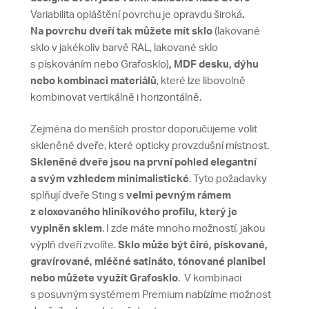
Variabilita opláštění povrchu je opravdu široká
.
Na povrchu dveří tak můžete mít sklo
(lakované
sklo v jakékoliv barvě RAL, lakované sklo
s pískováním nebo Grafosklo​)
,
MDF desku, dýhu
nebo kombinaci materiálů
, které lze libovolně
kombinovat vertikálně i horizontálně.
Zejména do menších prostor doporučujeme volit
skleněné dveře, které opticky provzdušní místnost.
Skleněné dveře jsou na první pohled elegantní
a svým vzhledem minimalistické
. Tyto požadavky
splňují dveře Sting s
velmi pevným rámem
z eloxovaného hliníkového profilu, který je
vyplněn sklem
. I zde máte mnoho možností, jakou
výplň dveří zvolíte.
Sklo může být čiré, pískované,
gravírované, mléčné satináto, tónované planibel
nebo můžete využít Grafosklo
. V kombinaci
s posuvným systémem Premium nabízíme možnost