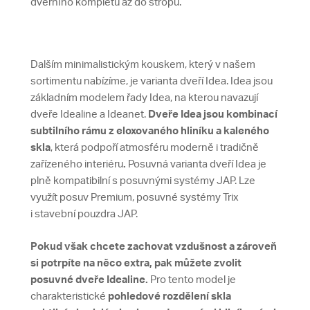
dveřního kompletu až do stropu.
Dalším minimalistickým kouskem, který v našem
sortimentu nabízíme, je varianta dveří Idea. Idea jsou
základním modelem řady Idea, na kterou navazují
dveře Idealine a Ideanet.
Dveře Idea jsou kombinací
subtilního rámu z eloxovaného hliníku a kaleného
skla
, která podpoří atmosféru moderně i tradičně
zařízeného interiéru
.
Posuvná varianta dveří Idea je
plně kompatibilní s posuvnými systémy JAP. Lze
využít posuv Premium, posuvné systémy Trix
i stavební pouzdra JAP.
Pokud však chcete zachovat vzdušnost a zároveň
si potrpíte na něco extra, pak můžete zvolit
posuvné dveře Idealine.
Pro tento model je
charakteristické
pohledové rozdělení skla