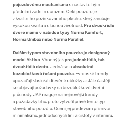
pojezdovému mechanismu
s nastavitelným
předním i zadním dorazem. Celé pouzdro je
z kvalitního pozinkovaného plechu, který zaručuje
vysokou kvalitu a dlouhou životnost.
Pro dvoukřídlé
dveře máme v nabídce typy Norma Komfort,
Norma Unibox nebo Norma Parallel.
Dalším typem stavebního pouzdra je designový
model Aktive
. Vhodný jak
pro jednokřídlé, tak
dvoukřídlé dveře
. Jedná se o
absolutně
bezobložkové řešení pouzdra
. Evropské trendy
upozaďují klasické dřevěné obložky a stále častěji
se objevují požadavky na bezobložkové dveřní
průchody. JAP reaguje na nejnovější trendy
a požadavky trhu, proto vytvořil právě tento typ
stavebního pouzdra. Ocení jej především příznivci
minimalismu, jednoduchých linií a čistoty v interiéru.