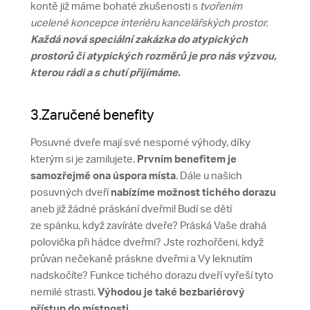
kontě již máme bohaté zkušenosti s
tvořením
ucelené koncepce interiéru kancelářských prostor.
Každá nová speciální zakázka do atypických
prostorů či atypických rozměrů je pro nás výzvou,
kterou rádi a s chutí přijímáme.
3.Zaručené benefity
Posuvné dveře mají své nesporné výhody, díky
kterým si je zamilujete.
Prvním benefitem je
samozřejmě ona úspora místa
. Dále u našich
posuvných dveří
nabízíme možnost tichého dorazu
aneb již žádné práskání dveřmi! Budí se dětí
ze spánku, když zavíráte dveře? Práská Vaše drahá
polovička při hádce dveřmi? Jste rozhořčeni, když
průvan nečekaně práskne dveřmi a Vy leknutím
nadskočíte? Funkce tichého dorazu dveří vyřeší tyto
nemilé strasti.
Výhodou je také bezbariérový
přístup do místnosti
.