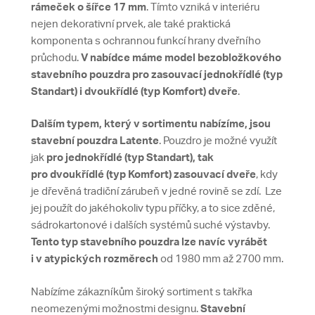
rámeček o šířce 17 mm
. Tímto vzniká v interiéru
nejen dekorativní prvek, ale také praktická
komponenta s ochrannou funkcí hrany dveřního
průchodu.
V nabídce máme model bezobložkového
stavebního pouzdra pro zasouvací jednokřídlé (typ
Standart) i dvoukřídlé (typ Komfort) dveře
.
Dalším typem, který v sortimentu nabízíme, jsou
stavební pouzdra Latente
. Pouzdro je možné využít
jak
pro jednokřídlé (typ Standart), tak
pro dvoukřídlé (typ Komfort) zasouvací dveře
, kdy
je dřevěná tradiční zárubeň v jedné rovině se zdí. Lze
jej použít do jakéhokoliv typu příčky, a to sice zděné,
sádrokartonové i dalších systémů suché výstavby.
Tento typ stavebního pouzdra lze navíc vyrábět
i
v atypických rozměrech
od 1980 mm až 2700 mm.
Nabízíme zákazníkům široký sortiment s takřka
neomezenými možnostmi designu.
S
tavební