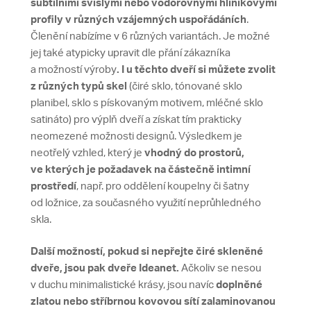
subtilními svislými nebo vodorovnými hliníkovými
profily
v různých vzájemných uspořádáních
.
Členění nabízíme v 6 různých variantách. Je možné
jej také atypicky upravit dle přání zákazníka
a možností výroby
.
I u těchto dveří si můžete zvolit
z různých typů skel
(čiré sklo, tónované sklo
planibel, sklo s pískovaným motivem, mléčné sklo
satináto) pro výplň dveří a získat tím prakticky
neomezené možnosti designů. Výsledkem je
neotřelý vzhled, který je
vhodný do prostorů,
ve kterých je požadavek na částečně intimní
prostředí
, např. pro oddělení koupelny či šatny
od ložnice, za současného využití neprůhledného
skla.
Další možností, pokud si nepřejte čiré skleněné
dveře, jsou pak dveře Ideanet.
Ačkoliv se nesou
v duchu minimalistické krásy, jsou navíc
doplněné
zlatou nebo stříbrnou kovovou sítí zalaminovanou