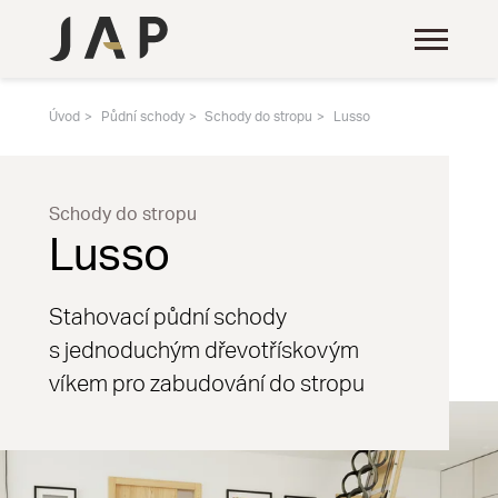
Úvod
Půdní schody
Schody do stropu
Lusso
Schody do stropu
Lusso
Stahovací půdní schody
s jednoduchým dřevotřískovým
víkem pro zabudování do stropu