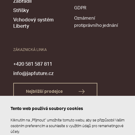
Zábradlí
GDPR
Stříšky
Oznámení
Vchodový systém
protiprávního jednání
Liberty
ZÁKAZNICKÁ LINKA
+420 581 587 811
info@japfuture.cz
Nejbližší prodejce
Tento web používá soubory cookies
Kliknutím na „Přijmout“ umožníte tomuto webu, aby se přizpůsobil Vašim
osobním preferencím a souhlasíte s využitím údajů pro remarketingové
účely.