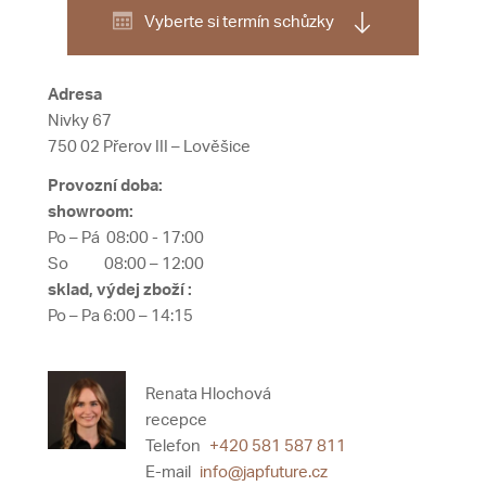
Vyberte si termín schůzky
Adresa
Nivky 67
750 02 Přerov III – Lověšice
Provozní doba:
showroom:
Po – Pá 08:00 - 17:00
So 08:00 – 12:00
sklad, výdej zboží :
Po – Pa 6:00 – 14:15
Renata Hlochová
recepce
Telefon
+420 581 587 811
E-mail
info@japfuture.cz