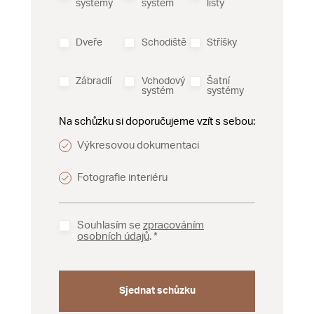
systémy
systém
lišty
Dveře
Schodiště
Stříšky
Zábradlí
Vchodový
Šatní
systém
systémy
Na schůzku si doporučujeme vzít s sebou:
Výkresovou dokumentaci
Fotografie interiéru
Souhlasím se
zpracováním
osobních údajů
.
Sjednat schůzku