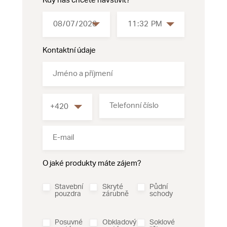
Kdy nás chcete navštívit?
Kontaktní údaje
O jaké produkty máte zájem?
Stavební
Skryté
Půdní
pouzdra
zárubně
schody
Posuvné
Obkladový
Soklové