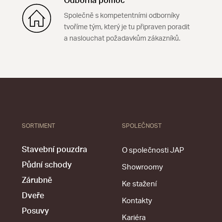
Odborná pomoc
Společně s kompetentními odborníky
tvoříme tým, který je tu připraven poradit
a naslouchat požadavkům zákazníků.
SORTIMENT
SPOLEČNOST
Stavební pouzdra
O společnosti JAP
Půdní schody
Showroomy
Zárubně
Ke stažení
Dveře
Kontakty
Posuvy
Kariéra