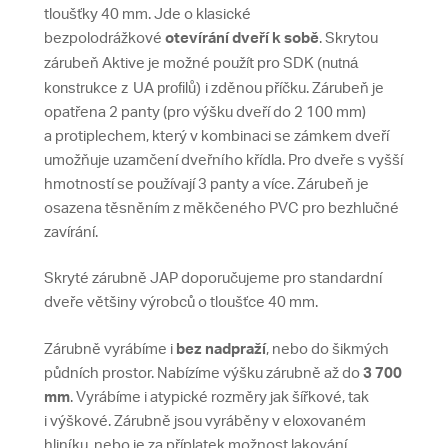
tloušťky 40 mm. Jde o klasické
bezpolodrážkové
otevírání dveří k sobě
. Skrytou
(nutná
zárubeň Aktive je možné použít pro SDK
konstrukce z UA profilů)
i zděnou příčku. Zárubeň je
opatřena 2 panty (pro výšku dveří do 2 100 mm)
a protiplechem, který v kombinaci se zámkem dveří
umožňuje uzamčení dveřního křídla. Pro dveře s vyšší
hmotností se používají 3 panty a více. Zárubeň je
osazena těsněním z měkčeného PVC pro bezhlučné
zavírání.
Skryté zárubně JAP doporučujeme pro standardní
dveře většiny výrobců o tloušťce 40 mm.
Zárubně vyrábíme i
bez nadpraží
, nebo do šikmých
půdních prostor. Nabízíme výšku zárubně až do
3 700
mm
. Vyrábíme i atypické rozměry jak šířkové, tak
i výškové. Zárubně jsou vyráběny v eloxovaném
hliníku, nebo je za příplatek možnost lakování