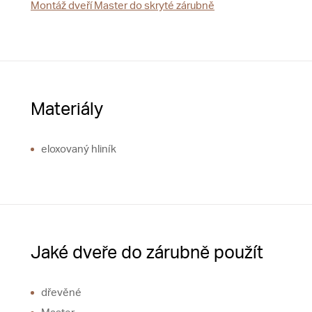
Montáž dveří Master do skryté zárubně
Materiály
eloxovaný hliník
Jaké dveře do zárubně použít
dřevěné