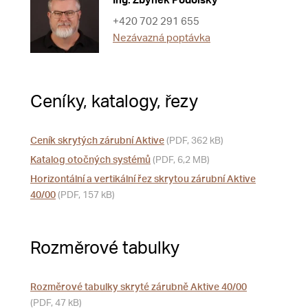
Ing. Zbyněk Podolský
+420 702 291 655
Nezávazná poptávka
Ceníky, katalogy, řezy
Ceník skrytých zárubní Aktive
(PDF, 362 kB)
Katalog otočných systémů
(PDF, 6,2 MB)
Horizontální a vertikální řez skrytou zárubní Aktive
40/00
(PDF, 157 kB)
Rozměrové tabulky
Rozměrové tabulky skryté zárubně Aktive 40/00
(PDF, 47 kB)