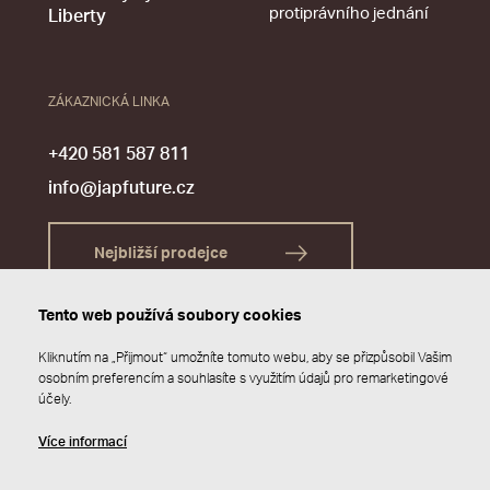
protiprávního jednání
Liberty
ZÁKAZNICKÁ LINKA
+420 581 587 811
info@japfuture.cz
Nejbližší prodejce
Tento web používá soubory cookies
Kliknutím na „Přijmout“ umožníte tomuto webu, aby se přizpůsobil Vašim
osobním preferencím a souhlasíte s využitím údajů pro remarketingové
účely.
Více informací