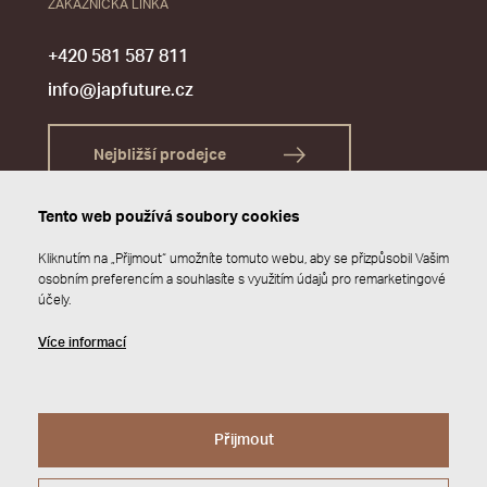
ZÁKAZNICKÁ LINKA
+420 581 587 811
info@japfuture.cz
Nejbližší prodejce
Tento web používá soubory cookies
Kliknutím na „Přijmout“ umožníte tomuto webu, aby se přizpůsobil Vašim
osobním preferencím a souhlasíte s využitím údajů pro remarketingové
účely.
Více informací
Přijmout
© 2026 JAP FUTURE s.r.o.
Zásady ochrany osobních údajů