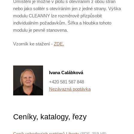
Umístění je možné v plotu s otevíráním z obou stran
nebo jako solitér s otevíráním jen z jedné strany. Výška
modulu CLEANNY lze rozměrově přizpůsobit
individuálním požadavkům. Šířka a hloubka tohoto
modulu je pevně stanovena.
Vzorník ke stažení -
ZDE.
Ivana Calábková
+420 581 587 848
Nezávazná poptávka
Ceníky, katalogy, řezy
Ceník vchodových systémů Liberty
(PDF, 359 kB)