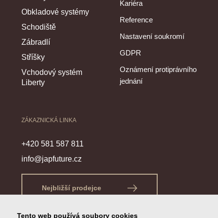
Kariéra
Obkladové systémy
Reference
Schodiště
Nastavení soukromí
Zábradlí
GDPR
Stříšky
Oznámení protiprávního
Vchodový systém
jednání
Liberty
ZÁKAZNICKÁ LINKA
+420 581 587 811
info@japfuture.cz
Nejbližší prodejce
Tento web používá soubory cookies