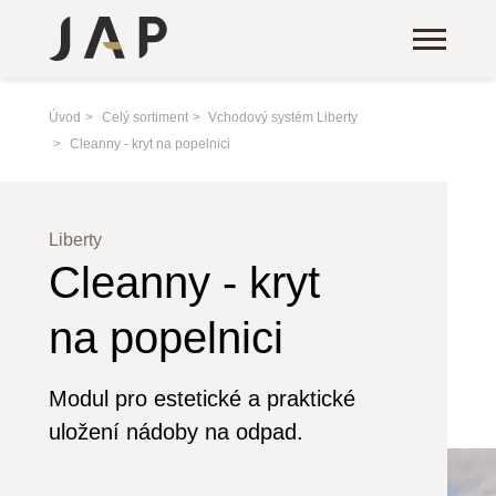
Úvod
Celý sortiment
Vchodový systém Liberty
Cleanny - kryt na popelnici
Liberty
Cleanny - kryt
na popelnici
Modul pro estetické a praktické
uložení nádoby na odpad.