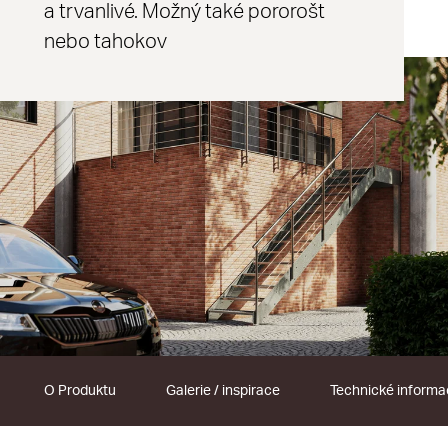
a trvanlivé. Možný také pororošt
nebo tahokov
O Produktu
Galerie / inspirace
Technické inform