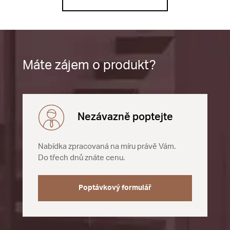
Máte zájem o produkt?
Nezávazně poptejte
Nabídka zpracovaná na míru právě Vám.
Do třech dnů znáte cenu.
Poptávkový formulář