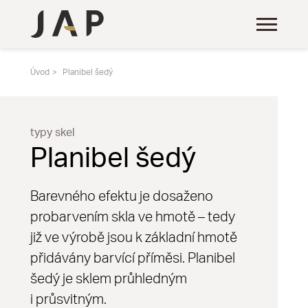
Úvod
Planibel šedý
typy skel
Planibel šedý
Barevného efektu je dosaženo
probarvením skla ve hmotě – tedy
již ve výrobě jsou k základní hmotě
přidávány barvící příměsi. Planibel
šedý je sklem průhledným
i průsvitným.