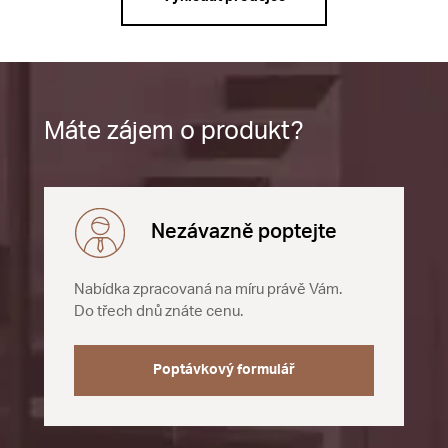
Máte zájem o produkt?
Nezávazně poptejte
Nabídka zpracovaná na míru právě Vám.
Do třech dnů znáte cenu.
Poptávkový formulář