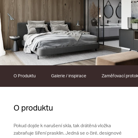
O Produktu
Galerie / inspirace
Zaměřovací protok
O produktu
Pokud dojde k narušení skla, tak drátěná vložka
zabraňuje šíření prasklin. Jedná se o čiré, designové