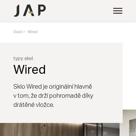
Úvod
Wired
typy skel
Wired
Sklo Wired je originální hlavně
v tom, že drží pohromadě díky
drátěné vložce.