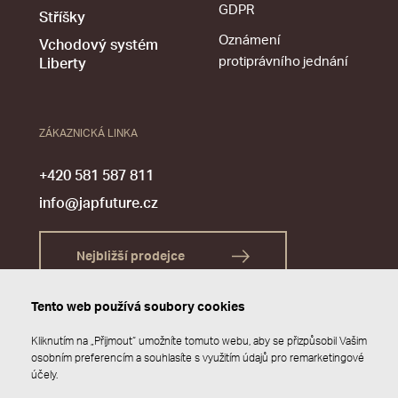
GDPR
Stříšky
Oznámení
Vchodový systém
protiprávního jednání
Liberty
ZÁKAZNICKÁ LINKA
+420 581 587 811
info@japfuture.cz
Nejbližší prodejce
Tento web používá soubory cookies
Kliknutím na „Přijmout“ umožníte tomuto webu, aby se přizpůsobil Vašim
osobním preferencím a souhlasíte s využitím údajů pro remarketingové
účely.