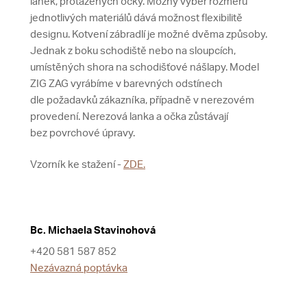
lanek, protažených očky. Možný výběr rozměrů
jednotlivých materiálů dává možnost flexibilitě
designu. Kotvení zábradlí je možné dvěma způsoby.
Jednak z boku schodiště nebo na sloupcích,
umístěných shora na schodišťové nášlapy. Model
ZIG ZAG vyrábíme v barevných odstínech
dle požadavků zákazníka, případně v nerezovém
provedení. Nerezová lanka a očka zůstávají
bez povrchové úpravy.
Vzorník ke stažení -
ZDE.
Bc. Michaela Stavinohová
+420 581 587 852
Nezávazná poptávka