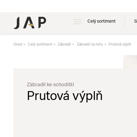
Celý sortiment
S
Úvod
Celý sortiment
Zábradlí
Zábradlí na míru
Prutová výplň
Zábradlí ke schodišti
Prutová výplň