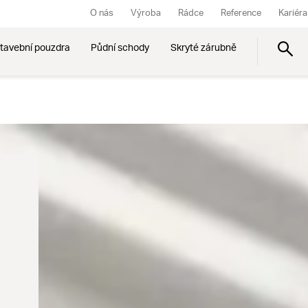
O nás
Výroba
Rádce
Reference
Kariéra
tavební pouzdra
Půdní schody
Skryté zárubně