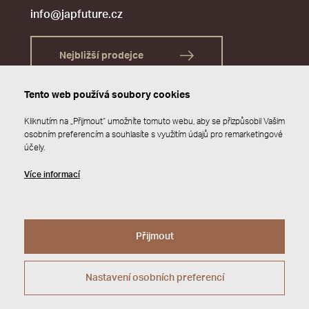
info@japfuture.cz
Nejbližší prodejce
Tento web používá soubory cookies
Kliknutím na „Přijmout“ umožníte tomuto webu, aby se přizpůsobil Vašim
osobním preferencím a souhlasíte s využitím údajů pro remarketingové
účely.
Více informací
Přijmout
© 2026 JAP FUTURE s.r.o.
Zásady ochrany osobních údajů
Webdesign by
Studio 9
Nastavení osobních preferencí