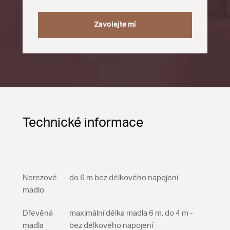
Zavolejte mi
Technické informace
Nerezové
do 6 m bez délkového napojení
madlo
Dřevěná
maximální délka madla 6 m, do 4 m -
madla
bez délkového napojení