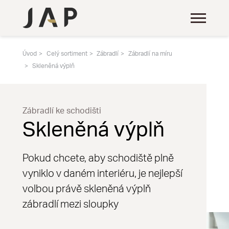
Úvod
Celý sortiment
Zábradlí
Zábradlí na míru
Skleněná výplň
Zábradlí ke schodišti
Skleněná výplň
Pokud chcete, aby schodiště plně
vyniklo v daném interiéru, je nejlepší
volbou právě skleněná výplň
zábradlí mezi sloupky