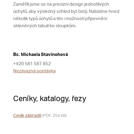
Zaměřili jsme se na precizní design jednotlivých
úchytů, aby výsledný vzhled byl čistý. Nabízíme hned
několik typů úchytů a tím i možností připevnění
skleněných tabulí ke sloupkům.
Bc. Michaela Stavinohová
+420 581 587 852
Nezávazná poptávka
Ceníky, katalogy, řezy
Ceník zábradlí
(PDF, 254 kB)