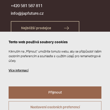
+420 581 587 811
info@japfuture.cz
Nejbližší prodejce
Tento web používá soubory cookies
Kliknutím na „Přijmout“ umožníte tomuto webu, aby se přizpůsobil Vašim
osobním preferencím a souhlasíte s využitím údajů pro remarketingové
účely.
Více informací
Přijmout
© 2026 JAP FUTURE s.r.o.
Zásady ochrany osobních údajů
Webdesign by
Studio 9
Nastavení osobních preferencí