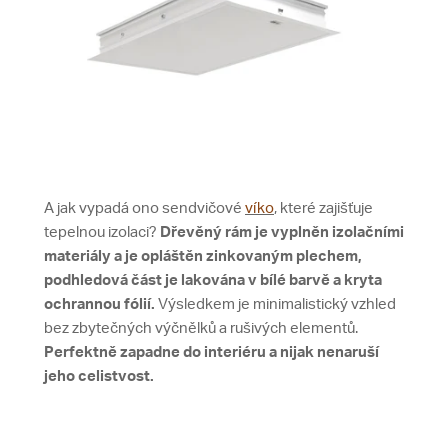
A jak vypadá ono sendvičové
víko
, které zajišťuje
tepelnou izolaci?
Dřevěný rám je vyplněn izolačními
materiály a je opláštěn zinkovaným plechem,
podhledová část je lakována v bílé barvě a kryta
ochrannou fólií.
Výsledkem je minimalistický vzhled
bez zbytečných výčnělků a rušivých elementů.
Perfektně zapadne do interiéru a nijak nenaruší
jeho celistvost.