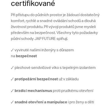
certifikované
Při přístupu do půdních prostor je žádoucí dostatečný
komfort, rychlé a snadné ovládání schodů a dlouhá
životnost produktu. Při vývoji produktů jsme mysleli
především na bezpečnost. Všechny tyto požadavky
půdní schody JAP FUTURE splňují.
🗸 vyvinuté našimi inženýry s důrazem
na
bezpečnost
🗸 plechové sendvičové víko s tepelným izolantem
🗸
protipožární bezpečnost
už v základu
🗸
brzdící mechanismus
proti prudkému otevření
🗸
snadné otevření a manipulace
i pro ženy a děti