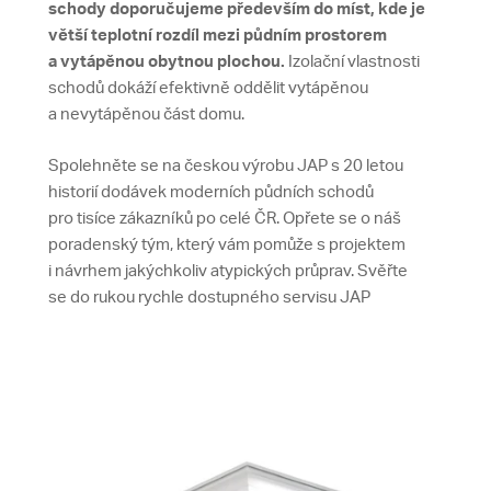
schody doporučujeme především do míst, kde je
větší teplotní rozdíl mezi půdním prostorem
a vytápěnou obytnou plochou.
Izolační vlastnosti
schodů dokáží efektivně oddělit vytápěnou
a nevytápěnou část domu.
Spolehněte se na českou výrobu JAP s 20 letou
historií dodávek moderních půdních schodů
pro tisíce zákazníků po celé ČR. Opřete se o náš
poradenský tým, který vám pomůže s projektem
i návrhem jakýchkoliv atypických průprav. Svěřte
se do rukou rychle dostupného servisu JAP