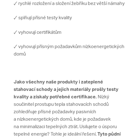
🗸 rychlé rozložení a složení žebříku bez větší námahy
🗸 splňují přísné testy kvality
🗸 vyhovují certifikátům
🗸 vyhovují přísným požadavkům nízkoenergetických
domů
Jako všechny naše produkty i zateplené
stahovací schody a jejich materiály prošly testy
kvality a získaly potřebné certifikace.
Nízký
součinitel prostupu tepla stahovacích schodů
zohledňuje přísné požadavky pasivních
a nízkoenergetických domů, kde je požadavek
na minimalizaci tepelných ztrát. Usilujete o úsporu
tepelné energie? Tohle je ideální řešení.
Tyto půdní