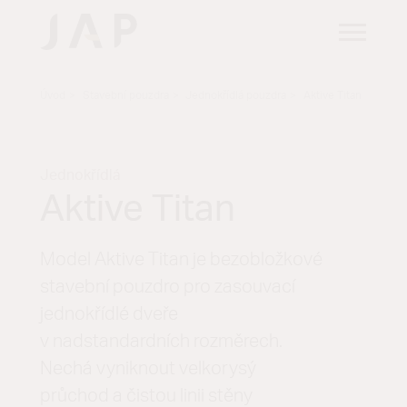
Úvod
Stavební pouzdra
Jednokřídlá pouzdra
Aktive Titan
Jednokřídlá
Aktive Titan
Model Aktive Titan je bezobložkové
stavební pouzdro pro zasouvací
jednokřídlé dveře
v nadstandardních rozměrech.
Nechá vyniknout velkorysý
průchod a čistou linii stěny