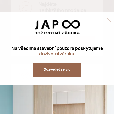
Najděte
nejbližšího prodejce
Vyhledat prodejce
Na všechna stavební pouzdra poskytujeme
doživotní záruku.
Dozvedět se víc
Zavoláme
Vám zpět
Budeme Vás rádi kontaktovat
ve Vámi zvoleném čase.
Zavolejte mi