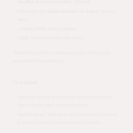
tloušťka dokončené příčky:
150 mm
,
připraveno pro
elektroinstalaci do kapsy
(vypínač
apod.),
u
zděné příčky
nutný
překlad,
u
SDK
konstrukce nutné
UA
profily
(Konkrétní rozměry a kombinace vždy ověřte podle
projektové dokumentace.)
Za příplatek
montážní balíček pro dřevěné nebo celoskleněné
dveře (stejně jako u Aktive/Emotive)
tlumící doraz / soft-close
(pro oboustranné tlumení
je potřeba dvojice jednostranných tlumičů).