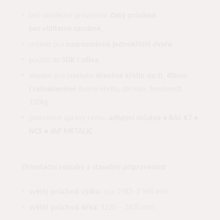
bez obložkové provedení,
čistý průchod
bez viditelné zárubně
,
určeno pro
nadrozměrné jednokřídlé dveře
,
použití do
SDK i zdiva
,
vhodné pro jakékoliv
dřevěné křídlo do tl. 40mm
i celoskleněné
dveřní křídlo, do max. hmotnosti
120kg
povrchové úpravy rámu:
adhézní můstek • RAL K7 •
NCS • JAP METALIC
Orientační rozsahy a stavební připravenost
světlý průchod výška:
cca 1982–2 945 mm,
světlý průchod šířka:
1220 – 1620 mm,