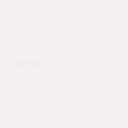
dveřního křídla
pro vnější tloušťku
pouzdra 75 mm
Materiály
pozinkovaný plech
hliníková kolejnice