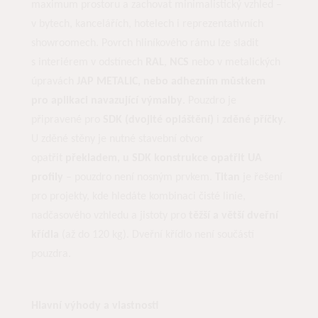
maximum prostoru a zachovat minimalistický vzhled –
v bytech, kancelářích, hotelech i reprezentativních
showroomech. Povrch hliníkového rámu lze sladit
s interiérem v odstínech
RAL
,
NCS
nebo v metalických
úpravách
JAP METALIC, nebo adhezním můstkem
pro aplikaci navazující výmalby
. Pouzdro je
připravené pro
SDK (dvojité opláštění)
i
zděné příčky
.
U zděné stěny je nutné stavební otvor
opatřit
překladem, u SDK konstrukce opatřit UA
profily
– pouzdro není nosným prvkem.
Titan
je řešení
pro projekty, kde hledáte kombinaci čisté linie,
nadčasového vzhledu a jistoty pro
těžší a větší dveřní
křídla
(až do 120 kg). Dveřní křídlo není součástí
pouzdra.
Hlavní výhody a vlastnosti