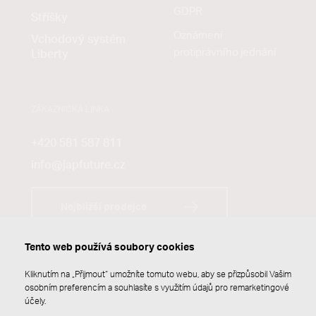
GDPR
Stříšky
Oznámení
Vchodový systém
protiprávního jednání
Liberty
ZÁKAZNICKÁ LINKA
+420 581 587 811
info@japfuture.cz
Nejbližší prodejce
Tento web používá soubory cookies
Kliknutím na „Přijmout“ umožníte tomuto webu, aby se přizpůsobil Vašim
osobním preferencím a souhlasíte s využitím údajů pro remarketingové
účely.