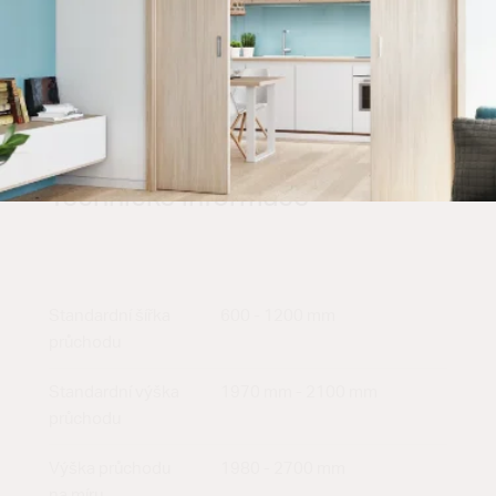
Technické informace
Standardní šířka
600 - 1200 mm
průchodu
Standardní výška
1970 mm - 2100 mm
průchodu
Výška průchodu
1980 - 2700 mm
na míru