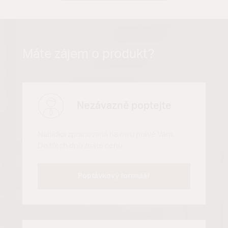
Máte zájem o produkt?
Nezávazně poptejte
Nabídka zpracovaná na míru právě Vám.
Do třech dnů znáte cenu.
Poptávkový formulář