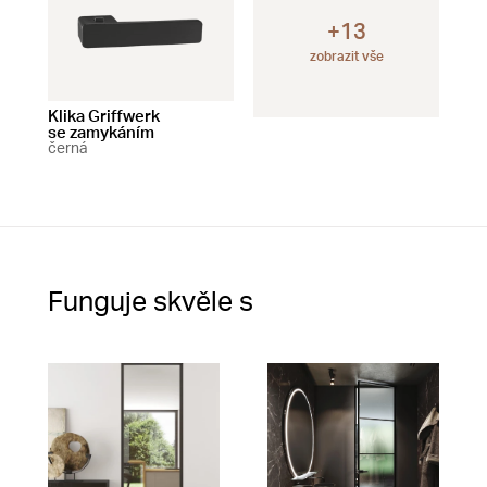
+13
zobrazit vše
Klika Griffwerk
Klika Griffwerk
Klik
se zamykáním
bez zamykání
čer
černá
černá
Funguje skvěle s