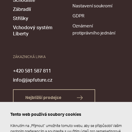
Schodiště
Nastavení soukromí
Zábradlí
GDPR
Stříšky
Oznámení
Vchodový systém
protiprávního jednání
Liberty
ZÁKAZNICKÁ LINKA
+420 581 587 811
info@japfuture.cz
Nejbližší prodejce
Tento web používá soubory cookies
Kliknutím na „Přijmout“ umožníte tomuto webu, aby se přizpůsobil Vašim
osobním preferencím a souhlasíte s využitím údajů pro remarketingové