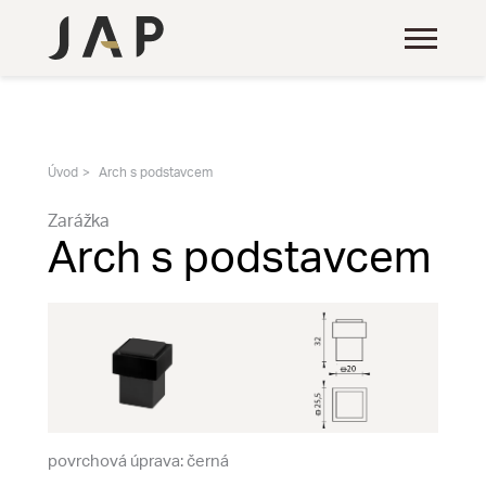
Úvod
Arch s podstavcem
Zarážka
Arch s podstavcem
povrchová úprava: černá