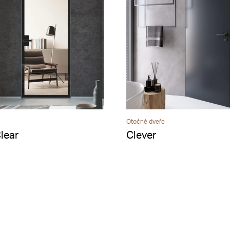
Otočné dveře
lear
Clever