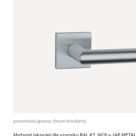
povrchová úprava: chrom broušený
Možnost lakování dle vzorníku RAL K7, NCS a JAP METAL