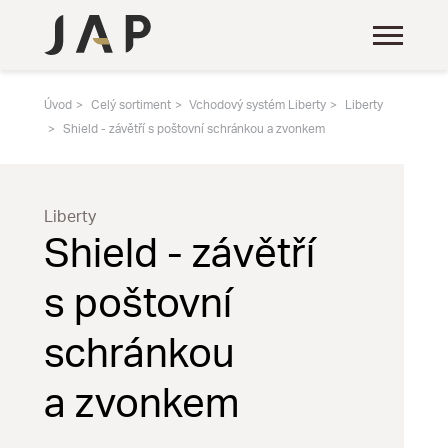
Úvod
Celý sortiment
Vchodový systém Liberty
Liberty
Shield - závětří s poštovní schránkou a zvonkem
Liberty
Shield - závětří
s poštovní
schránkou
a zvonkem