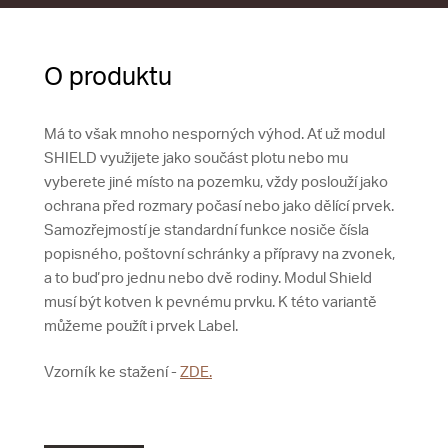
O produktu
Má to však mnoho nesporných výhod. Ať už modul
SHIELD využijete jako součást plotu nebo mu
vyberete jiné místo na pozemku, vždy poslouží jako
ochrana před rozmary počasí nebo jako dělící prvek.
Samozřejmostí je standardní funkce nosiče čísla
popisného, poštovní schránky a přípravy na zvonek,
a to buď pro jednu nebo dvě rodiny. Modul Shield
musí být kotven k pevnému prvku. K této variantě
můžeme použít i prvek Label.
Vzorník ke stažení -
ZDE.