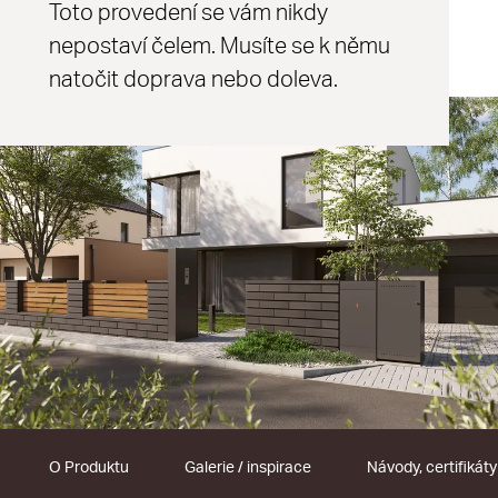
Toto provedení se vám nikdy
nepostaví čelem. Musíte se k němu
natočit doprava nebo doleva.
O Produktu
Galerie / inspirace
Návody, certifikáty