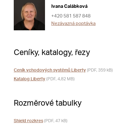
Ivana Calábková
+420 581 587 848
Nezávazná poptávka
Ceníky, katalogy, řezy
Ceník vchodových systémů Liberty
(PDF, 359 kB)
Katalog Liberty
(PDF, 4,82 MB)
Rozměrové tabulky
Shield rozkres
(PDF, 47 kB)