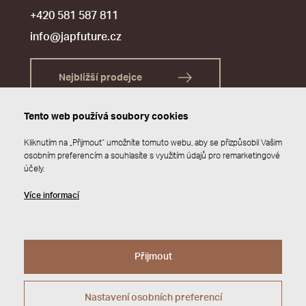
+420 581 587 811
info@japfuture.cz
Nejbližší prodejce
Tento web používá soubory cookies
Kliknutím na „Přijmout“ umožníte tomuto webu, aby se přizpůsobil Vašim
osobním preferencím a souhlasíte s využitím údajů pro remarketingové
účely.
Více informací
Přijmout
© 2026 JAP FUTURE s.r.o.
Zásady ochrany osobních údajů
Webdesign by
Studio 9
Nastavení osobních preferencí