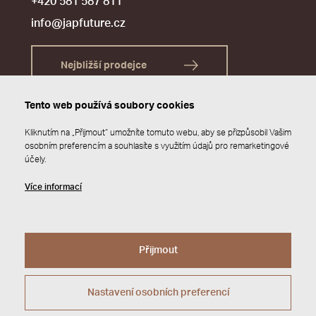
+420 581 587 811
info@japfuture.cz
Nejbližší prodejce
Tento web používá soubory cookies
Kliknutím na „Přijmout“ umožníte tomuto webu, aby se přizpůsobil Vašim
osobním preferencím a souhlasíte s využitím údajů pro remarketingové
účely.
Více informací
Přijmout
© 2026 JAP FUTURE s.r.o.
Zásady ochrany osobních údajů
Webdesign by
Studio 9
Nastavení osobních preferencí