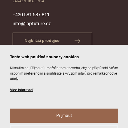
ZÁKAZNICKÁ LINKA
+420 581 587 811
info@japfuture.cz
Nejbližší prodejce
Tento web používá soubory cookies
Kliknutím na „Přijmout“ umožníte tomuto webu, aby se přizpůsobil Vašim
osobním preferencím a souhlasíte s využitím údajů pro remarketingové
účely.
Více informací
Přijmout
© 2026 JAP FUTURE s.r.o.
Zásady ochrany osobních údajů