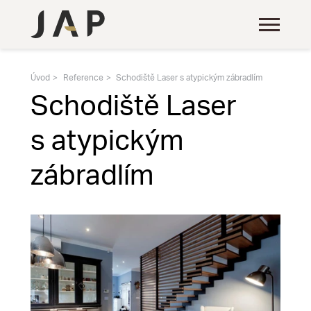
Úvod
Reference
Schodiště Laser s atypickým zábradlím
Schodiště Laser
s atypickým
zábradlím