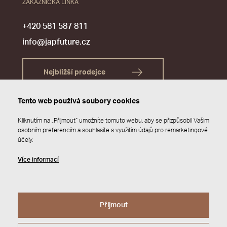
ZÁKAZNICKÁ LINKA
+420 581 587 811
info@japfuture.cz
Nejbližší prodejce
Tento web používá soubory cookies
Kliknutím na „Přijmout“ umožníte tomuto webu, aby se přizpůsobil Vašim
osobním preferencím a souhlasíte s využitím údajů pro remarketingové
účely.
Více informací
Přijmout
© 2026 JAP FUTURE s.r.o.
Zásady ochrany osobních údajů