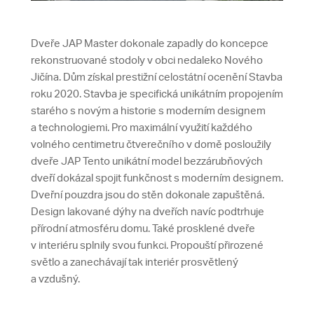
Dveře JAP Master dokonale zapadly do koncepce
rekonstruované stodoly v obci nedaleko Nového
Jičína. Dům získal prestižní celostátní ocenění Stavba
roku 2020. Stavba je specifická unikátním propojením
starého s novým a historie s moderním designem
a technologiemi. Pro maximální využití každého
volného centimetru čtverečního v domě posloužily
dveře JAP Tento unikátní model bezzárubňových
dveří dokázal spojit funkčnost s moderním designem.
Dveřní pouzdra jsou do stěn dokonale zapuštěná.
Design lakované dýhy na dveřích navíc podtrhuje
přírodní atmosféru domu. Také prosklené dveře
v interiéru splnily svou funkci. Propouští přirozené
světlo a zanechávají tak interiér prosvětlený
a vzdušný.