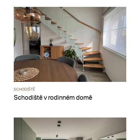
SCHODIŠTĚ
Schodiště v rodinném domě