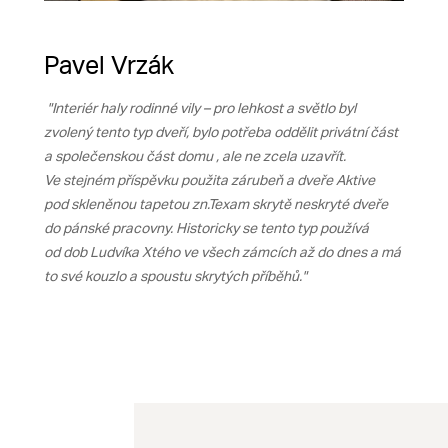
Pavel Vrzák
"Interiér haly rodinné vily – pro lehkost a světlo byl
zvolený tento typ dveří, bylo potřeba oddělit privátní část
a společenskou část domu , ale ne zcela uzavřít.
Ve stejném příspěvku použita zárubeň a dveře Aktive
pod skleněnou tapetou zn.Texam skrytě neskryté dveře
do pánské pracovny. Historicky se tento typ používá
od dob Ludvíka Xtého ve všech zámcích až do dnes a má
to své kouzlo a spoustu skrytých příběhů."