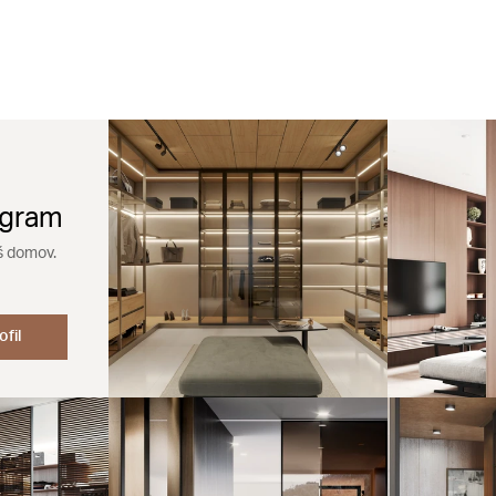
agram
š domov.
ofil