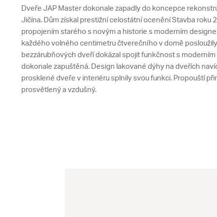
Dveře JAP Master dokonale zapadly do koncepce rekonstr
Jičína. Dům získal prestižní celostátní ocenění Stavba roku 
propojením starého s novým a historie s moderním designem
každého volného centimetru čtverečního v domě posloužily
bezzárubňových dveří dokázal spojit funkčnost s moderním
dokonale zapuštěná. Design lakované dýhy na dveřích navíc
prosklené dveře v interiéru splnily svou funkci. Propouští při
prosvětlený a vzdušný.