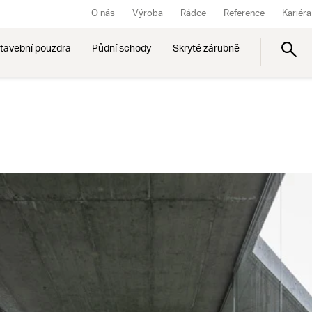
O nás
Výroba
Rádce
Reference
Kariéra
tavební pouzdra
Půdní schody
Skryté zárubně