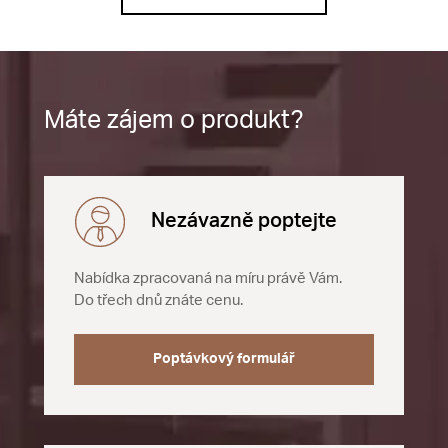
Máte zájem o produkt?
Nezávazně poptejte
Nabídka zpracovaná na míru právě Vám.
Do třech dnů znáte cenu.
Poptávkový formulář