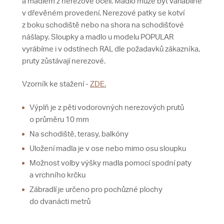
a madlem z nerezové oceli. Madlo může být variabilně
v dřevěném provedení. Nerezové patky se kotví
z boku schodiště nebo na shora na schodišťové
nášlapy. Sloupky a madlo u modelu POPULAR
vyrábíme i v odstínech RAL dle požadavků zákazníka,
pruty zůstávají nerezové.
Vzorník ke stažení -
ZDE.
Výplň je z pěti vodorovných nerezových prutů
o průměru 10 mm
Na schodiště, terasy, balkóny
Uložení madla je v ose nebo mimo osu sloupku
Možnost volby výšky madla pomocí spodní paty
a vrchního krčku
Zábradlí je určeno pro pochůzné plochy
do dvanácti metrů