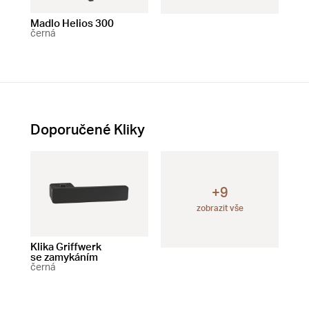
Madlo Helios 300
Madlo Helios 200
Mad
černá
černá
čer
Doporučené Kliky
+9
zobrazit vše
Klika Griffwerk
Klika Griffwerk
Klik
se zamykáním
bez zamykání
čer
černá
černá