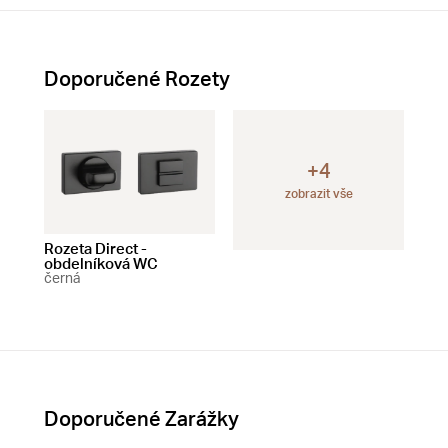
Doporučené Rozety
+4
zobrazit vše
Rozeta Direct -
Rozeta Direct -
Roz
obdelníková WC
obdelníková BB
čtv
černá
černá
čer
Doporučené Zarážky