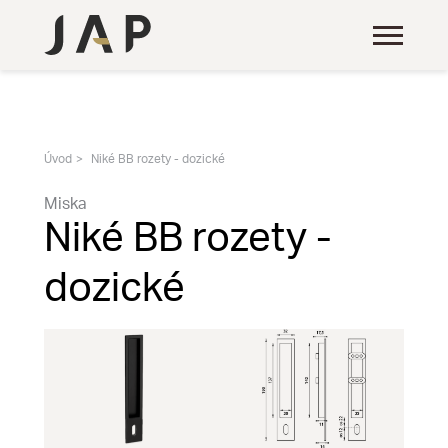
Úvod
Niké BB rozety - dozické
Miska
Niké BB rozety -
dozické