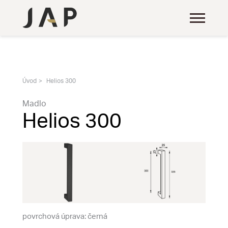
Úvod
Helios 300
Madlo
Helios 300
povrchová úprava: černá