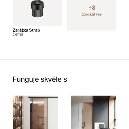
+3
zobrazit vše
Zarážka Strap
Zarážka Snail
Zar
černá
černá
s p
čer
Funguje skvěle s