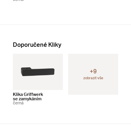
Doporučené Kliky
+9
zobrazit vše
Klika Griffwerk
Klika Griffwerk
Klik
se zamykáním
bez zamykání
čer
černá
černá