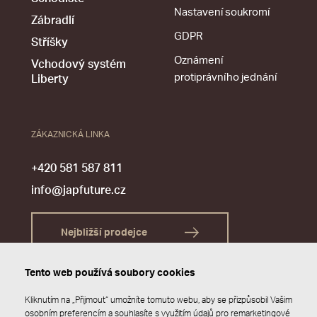
Nastavení soukromí
Zábradlí
GDPR
Stříšky
Oznámení
Vchodový systém
protiprávního jednání
Liberty
ZÁKAZNICKÁ LINKA
+420 581 587 811
info@japfuture.cz
Nejbližší prodejce
Tento web používá soubory cookies
Kliknutím na „Přijmout“ umožníte tomuto webu, aby se přizpůsobil Vašim
osobním preferencím a souhlasíte s využitím údajů pro remarketingové