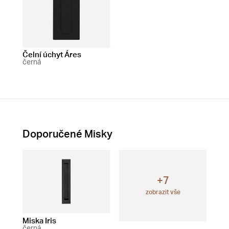
Čelní úchyt Áres
černá
Doporučené Misky
+7
zobrazit vše
Miska Iris
Miska Artemis
Mis
černá
černá
čer