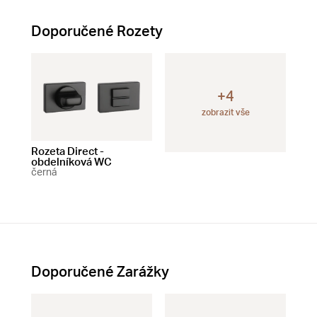
Doporučené Rozety
+4
zobrazit vše
Rozeta Direct -
Rozeta Direct -
Roz
obdelníková WC
obdelníková BB
čtv
černá
černá
čer
Doporučené Zarážky