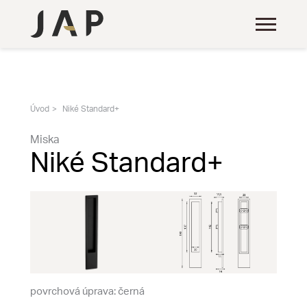
Úvod
Niké Standard+
Miska
Niké Standard+
povrchová úprava: černá