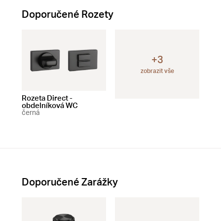
Doporučené Rozety
+3
zobrazit vše
Rozeta Direct -
Rozeta Square -
Roz
obdelníková WC
čtvercová WC
čtv
černá
černá
čer
Doporučené Zarážky