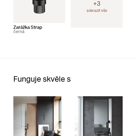
+3
zobrazit vše
Zarážka Strap
Zarážka Snail
Zar
černá
černá
s p
čer
Funguje skvěle s