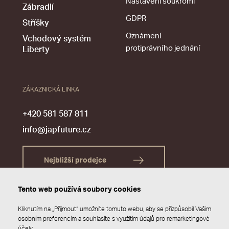
Nastavení soukromí
Zábradlí
GDPR
Stříšky
Oznámení
Vchodový systém
protiprávního jednání
Liberty
ZÁKAZNICKÁ LINKA
+420 581 587 811
info@japfuture.cz
Nejbližší prodejce
Tento web používá soubory cookies
Kliknutím na „Přijmout“ umožníte tomuto webu, aby se přizpůsobil Vašim
osobním preferencím a souhlasíte s využitím údajů pro remarketingové
účely.