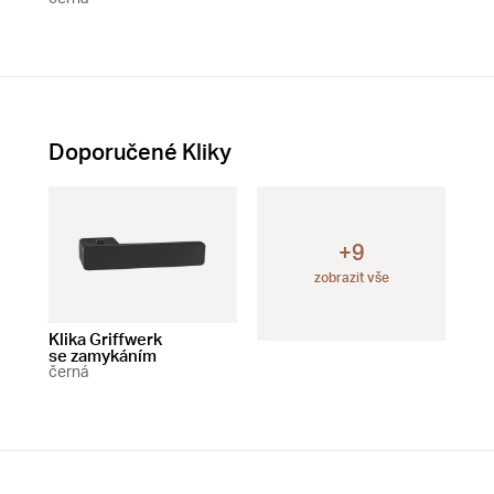
Doporučené Kliky
+9
zobrazit vše
Klika Griffwerk
Klika Griffwerk
Klik
se zamykáním
bez zamykání
čer
černá
černá