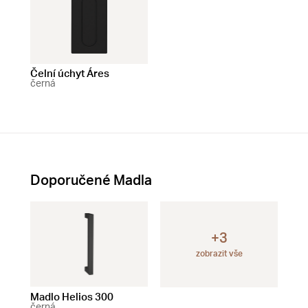
Čelní úchyt Áres
černá
Doporučené Madla
+3
zobrazit vše
Madlo Helios 300
Madlo Helios 200
Mad
černá
černá
čer