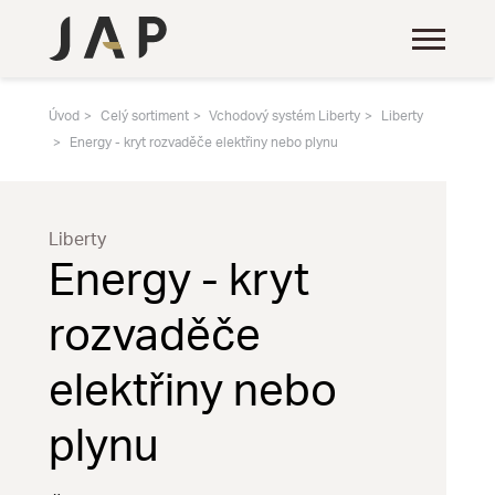
Úvod
Celý sortiment
Vchodový systém Liberty
Liberty
Energy - kryt rozvaděče elektřiny nebo plynu
Liberty
Energy - kryt
rozvaděče
elektřiny nebo
plynu