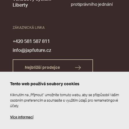
protiprávního jednání
Liberty
ZÁKAZNICKÁ LINKA
+420 581 587 811
info@japfuture.cz
Nejbližší prodejce
Tento web používá soubory cookies
Kliknutím na „Přijmout“ umožníte tomuto webu, aby se přizpůsobil Vašim
osobním preferencím a souhlasíte s využitím údajů pro remarketingové
účely.
Více informací