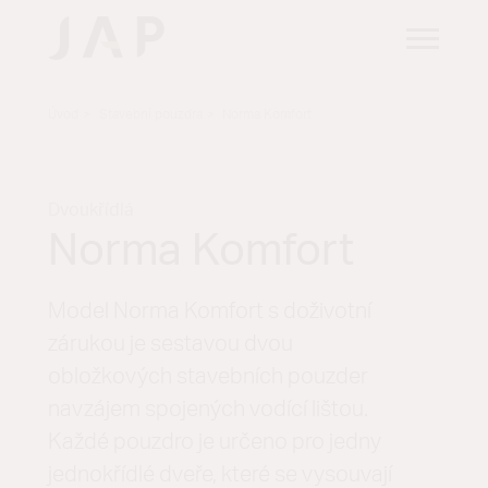
Úvod
Stavební pouzdra
Norma Komfort
Dvoukřídlá
Norma Komfort
Model Norma Komfort s doživotní
zárukou je sestavou dvou
obložkových stavebních pouzder
navzájem spojených vodící lištou.
Každé pouzdro je určeno pro jedny
jednokřídlé dveře, které se vysouvají