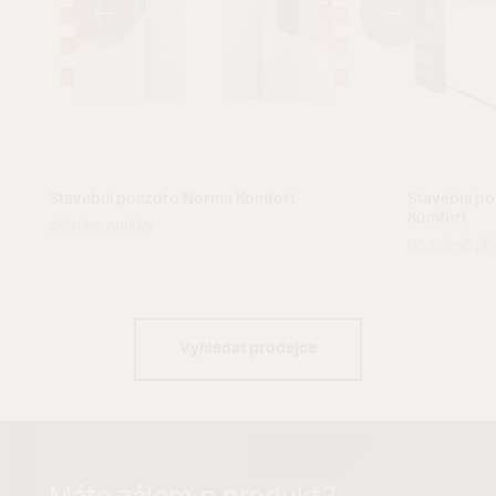
Stavební p
Stavební pouzdro Norma Komfort
Komfort
skladba omítky
do zděné pří
Vyhledat prodejce