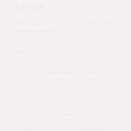
O produktu
Stavební pouzdro Norma Komfort je tvořeno
dvěma
stavebními pouzdry
navzájem spojenými vodící
lištou. Každé z pouzder je přitom určeno pro jedny
jednokřídlé dveře. Pohyb křídel může být
i
synchronní
, obě křídla pak lze zavírat či otevírat
současně. Norma Komfort nabízí řešení do velkých
prostor, které lehce oddělí či spojí. Do tmavších
prostor možné zvolit
prosklenou variantu
dveří,
která umožňuje maximální průchod slunečních
paprsků. Pouzdra Norma Komfort pro standardní
průchozí výšku 1 970 a 2 100 mm vyrábíme unikátní
metodou
klinčování
. Pro atypické průchozí výšky
se dodává svařované stavební pouzdro. U zděné
příčky je
nutné stavební otvor opatřit překladem
–
stavební pouzdro není schopné nést zatížení.
Pouzdro Norma Komfort je
kompatibilní se všemi