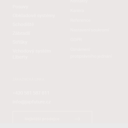
Kontakty
Posuvy
Kariéra
Obkladové systémy
Reference
Schodiště
Nastavení soukromí
Zábradlí
GDPR
Stříšky
Oznámení
Vchodový systém
protiprávního jednání
Liberty
ZÁKAZNICKÁ LINKA
+420 581 587 811
info@japfuture.cz
Nejbližší prodejce