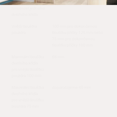
Maximální
120 kg
hmotnost jednoho
dveřního křídla
Vnější tloušťka
100 mm pro dokončenou
pouzdra
tloušťku příčky 125 mm nebo
75 mm pro dokončenou
tloušťku příčky 100 mm
Maximální tloušťka
68 mm
dveřního křídla
pro vnější tloušťku
pouzdra 100 mm
Maximální tloušťka
doporučujeme 40 mm
dveřního křídla
pro vnější tloušťku
pouzdra 75 mm