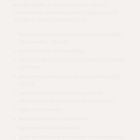
výrobci dveří
a je určeno pro dveře dřevěné,
celoskleněné, Master nebo Idea. Celé pouzdro je
z kvalitního pozinkovaného plechu.
Určeno pro minimální dokončenou tloušťku příčky
100 mm nebo 125 mm,
použití pro SDK i zděnou příčku,
možnost atypických rozměrů až do průchozí výšky
2 700 mm,
pro maximální hmotnost jednoho dveřního křídla
120 kg,
vysoce kvalitní a velmi tlumící pojezdový
mechanismus ve speciální hliníkové kolejnici,
vyjímatelná kolejnice,
nastavitelný
přední i zadní
doraz,
synchronní posuv je v ceně,
vodící trn s přesným vymezením na střed pouzdra,