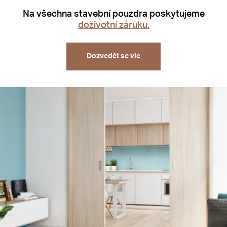
Na všechna stavební pouzdra poskytujeme
doživotní záruku.
Technické informace
Dozvedět se víc
Standardní šířka
1250 -2450 mm
průchodu
Standardní výška
1970 - 2100 mm
průchodu
Výška průchodu
1980 - 2700 mm
na míru
Minimální tloušťka
100 - 125 mm
dokončené příčky