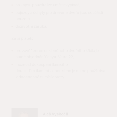
na kapsu pouzdra lze umístit vypínač,
pojezdy a úchyty pro dřevěné dveře jsou součástí
pouzdra,
doživotní záruka.
Za příplatek:
pro zavěšení celoskleněného dveřního křídla je
nutné objednání úchytu Vetro 22,
možnost dokoupení tlumícího
dorazu. Pro tlumení z obou stran je nutno použít dva
jednostranné tlumící dorazy.
Aleš Vyskočil