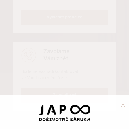
Vyhledat prodejce
Zavoláme
Vám zpět
Budeme Vás rádi kontaktovat
ve Vámi zvoleném čase.
Zavolejte mi