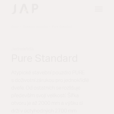
Úvod
Stavební pouzdra
Pure Standard
Jednokřídlá
Pure Standard
Atypické stavební pouzdro PURE
s doživotní zárukou pro jednokřídlé
dveře. Od ostatních se rozlišuje
především svojí velikostí. Šířka
otvoru je až 2000 mm a výšku si
drží v úctyhodných 2700 mm