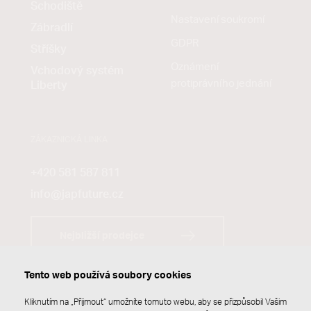
Schodiště
Nastavení soukromí
Zábradlí
GDPR
Stříšky
Oznámení
Vchodový systém
protiprávního jednání
Liberty
ZÁKAZNICKÁ LINKA
+420 581 587 811
info@japfuture.cz
Nejbližší prodejce
Tento web používá soubory cookies
Kliknutím na „Přijmout“ umožníte tomuto webu, aby se přizpůsobil Vašim