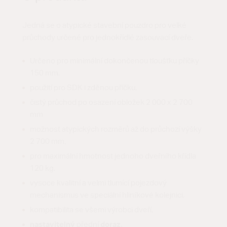
Jedná se o atypické stavební pouzdro pro velké
průchody určené pro jednokřídlé zasouvací dveře.
Určeno pro minimální dokončenou tloušťku příčky
150 mm,
použití pro SDK i zděnou příčku,
čistý průchod po osazení obložek 2 000 x 2 700
mm
možnost atypických rozměrů až do průchozí výšky
2 700 mm,
pro maximální hmotnost jednoho dveřního křídla
120 kg,
vysoce kvalitní a velmi tlumící pojezdový
mechanismus ve speciální hliníkové kolejnici,
kompatibilita se všemi výrobci dveří,
nastavitelný
přední
doraz,