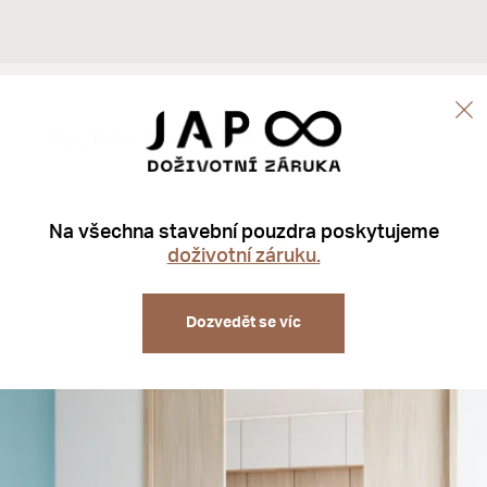
Technické informace
Na všechna stavební pouzdra poskytujeme
Standardní šířka průchodu
1200 - 2 000
doživotní záruku.
mm
Dozvedět se víc
Standardní výška průchodu
1970 - 2 700
mm
Minimální tloušťka dokončené
150 mm
příčky
Maximální hmotnost jednoho
120 kg