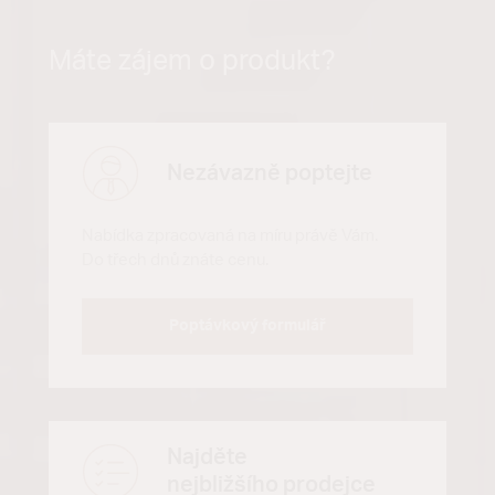
Máte zájem o produkt?
Nezávazně poptejte
Nabídka zpracovaná na míru právě Vám.
Do třech dnů znáte cenu.
Poptávkový formulář
Najděte
nejbližšího prodejce