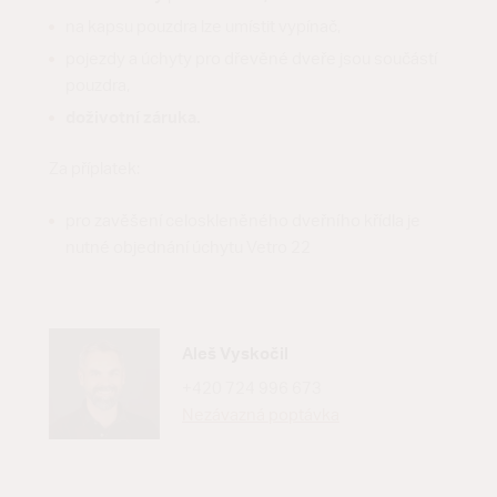
na kapsu pouzdra lze umístit vypínač,
pojezdy a úchyty pro dřevěné dveře jsou součástí
pouzdra,
doživotní záruka.
Za příplatek:
pro zavěšení celoskleněného dveřního křídla je
nutné objednání úchytu Vetro 22
Aleš Vyskočil
+420 724 996 673
Nezávazná poptávka