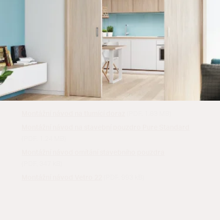
dveřního křídla
Návody, certifikáty
Montážní návod na tlumící doraz
(PDF, 1,83 MB)
Montážní návod na stavební pouzdro Pure Standard
(PDF, 1,24 MB)
Montážní návod omítání stavebního pouzdra
(PDF, 347 kB)
Montážní návod Vetro 22
(PDF, 993 kB)