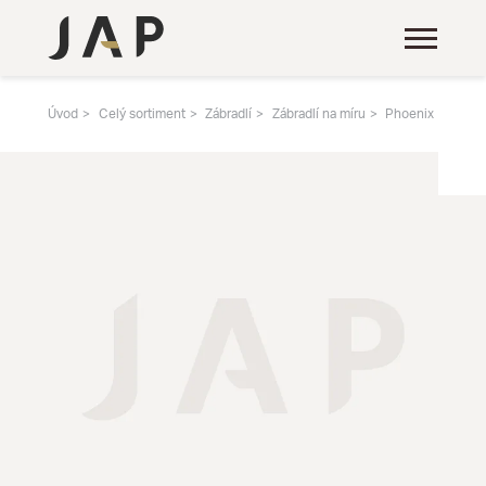
Úvod
Celý sortiment
Zábradlí
Zábradlí na míru
Phoenix