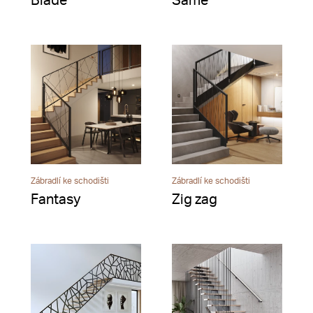
Blade
Same
Zábradlí ke schodišti
Zábradlí ke schodišti
Fantasy
Zig zag