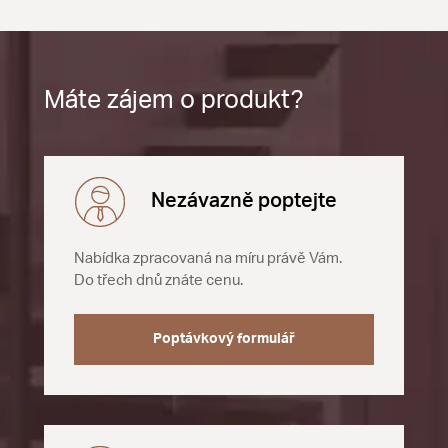
Máte zájem o produkt?
Nezávazně poptejte
Nabídka zpracovaná na míru právě Vám.
Do třech dnů znáte cenu.
Poptávkový formulář