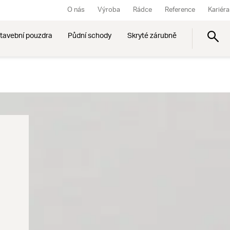
O nás
Výroba
Rádce
Reference
Kariéra
tavební pouzdra
Půdní schody
Skryté zárubně