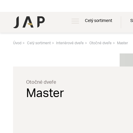
Celý sortiment
S
Úvod
Celý sortiment
Interiérové dveře
Otočné dveře
Master
Otočné dveře
Master